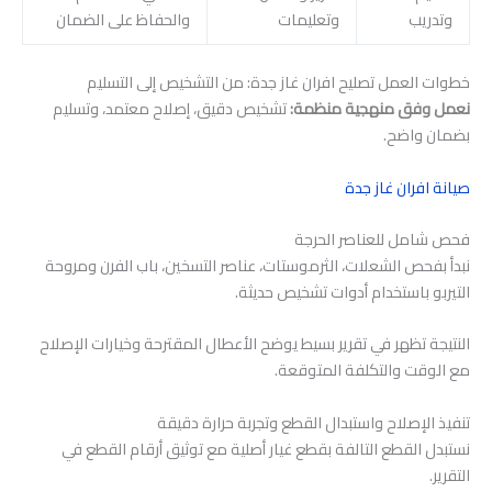
وتدريب
وتعليمات
والحفاظ على الضمان
خطوات العمل تصليح افران غاز جدة: من التشخيص إلى التسليم
نعمل وفق منهجية منظمة:
تشخيص دقيق، إصلاح معتمد، وتسليم
بضمان واضح.
صيانة افران غاز جدة
فحص شامل للعناصر الحرجة
نبدأ بفحص الشعلات، الثرموستات، عناصر التسخين، باب الفرن ومروحة
التيربو باستخدام أدوات تشخيص حديثة.
النتيجة تظهر في تقرير بسيط يوضح الأعطال المقترحة وخيارات الإصلاح
مع الوقت والتكلفة المتوقعة.
تنفيذ الإصلاح واستبدال القطع وتجربة حرارة دقيقة
نستبدل القطع التالفة بقطع غيار أصلية مع توثيق أرقام القطع في
التقرير.