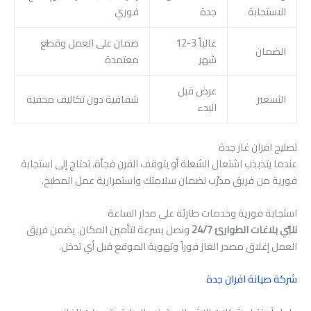
الاستجابة
جدة
فوري
غالباً 3-12
ضمان على العمل وقطع
الضمان
شهر
معتمدة
عرض قبل
التسعير
شفافية دون تكاليف مخفية
البدء
تصليح افران غاز جدة
عندما يتذبذب اشتعال الشعلة أو يتوقف الفرن فجأة، تحتاج إلى استجابة
فورية من فريق مدرَّب لضمان سلامتك واستمرارية عمل المطبخ.
استجابة فورية وخدمات طارئة على مدار الساعة
نلبّي بلاغات الطوارئ 24/7
ونصل بسرعة لتأمين المكان. يضمن فريق
العمل إغلاق مصدر الغاز فوراً وتهوية الموقع قبل أي تدخل.
شركة صيانة افران جدة