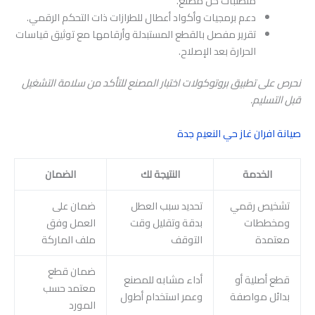
متطلبات كل مصنع.
دعم برمجيات وأكواد أعطال للطرازات ذات التحكم الرقمي.
تقرير مفصل بالقطع المستبدلة وأرقامها مع توثيق قياسات
الحرارة بعد الإصلاح.
نحرص على تطبيق بروتوكولات اختبار المصنع للتأكد من سلامة التشغيل
قبل التسليم.
صيانة افران غاز حي النعيم جدة
الخدمة
النتيجة لك
الضمان
تشخيص رقمي
تحديد سبب العطل
ضمان على
ومخططات
بدقة وتقليل وقت
العمل وفق
معتمدة
التوقف
ملف الماركة
ضمان قطع
قطع أصلية أو
أداء مشابه للمصنع
معتمد حسب
بدائل مواصفة
وعمر استخدام أطول
المورد