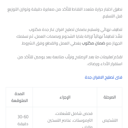
نطبق اختبار حرارة متعدد النقاط للتأكد من معايرة دقيقة وتوازن التوزيع
قبل التسليم.
تنظيف نهائي وتسليم بضمان تصليح افران غاز جدة مكتوب
ننفّذ تنظيفاً نهائياً لإزالة بقايا الشحوم وبصمات العمل، ثم نسلمك
الجهاز مع
ضمان مكتوب
يغطي العمل والقطع وفق الشروط.
نقدّم تعليمات ما بعد الإصلاح
ونرتّب متابعة بعد يومين للتأكد من
استقرار الأداء ورضاك.
فنى تصليح الافران جدة
المدة
المرحلة
الإجراء
المتوقعة
فحص شامل للشعلات،
30-60
التشخيص
الثرموستات، عناصر التسخين
دقيقة
والباب