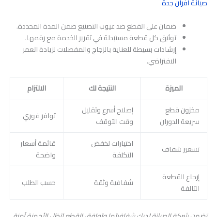
صيانة افران جدة
ضمان على القطع ضد عيوب التصنيع ضمن المدة المحددة.
توثيق كل قطعة مستبدلة في تقرير الخدمة مع رقمها.
إرشادات بسيطة للعناية بالزجاج والمفصلات لزيادة العمر
الافتراضي.
الميزة
النتيجة لك
الالتزام
مخزون قطع
إصلاح أسرع وتقليل
توافر فوري
سريعة الدوران
وقت التوقف
اختيارات لخفض
قائمة أسعار
تسعير شفاف
التكلفة
واضحة
إرجاع القطعة
شفافية وثقة
حسب الطلب
التالفة
تضمن شركة الصيانة لديك شفافيتها وتوافق القطع لتظل الأجهزة آمنة