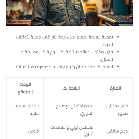
تغطية سريعة لجميع أحياء جدة، شراكات محلية لأوقات
الذروة.
فني مختص أدواته ملائمة لكل نوع شكل وماركة من
الأفران.
احترام نظافة المكان وتوفير تقارير مختصرة بعد الصيانة.
الوقت
الميزة
النتيجة لك
المتوقع
فني ميداني
زيادة احتمال الإصلاح
ساعة-ساعات
مجهّز
الفوري
قليلة
تشخيص أولي واحتياطات
دعم هاتفي
فوري
أمان