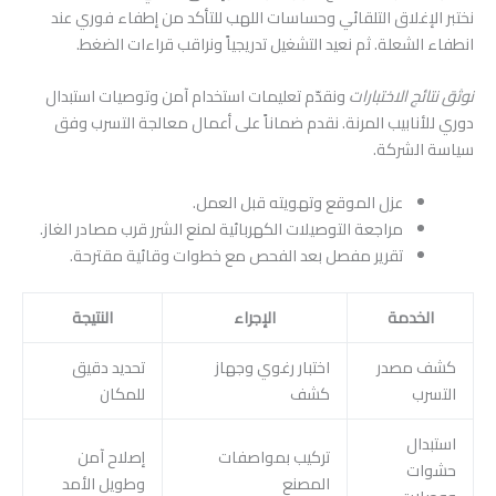
نختبر الإغلاق التلقائي وحساسات اللهب للتأكد من إطفاء فوري عند
انطفاء الشعلة. ثم نعيد التشغيل تدريجياً ونراقب قراءات الضغط.
نوثق نتائج الاختبارات
ونقدّم تعليمات استخدام آمن وتوصيات استبدال
دوري للأنابيب المرنة. نقدم ضماناً على أعمال معالجة التسرب وفق
سياسة الشركة.
عزل الموقع وتهويته قبل العمل.
مراجعة التوصيلات الكهربائية لمنع الشرر قرب مصادر الغاز.
تقرير مفصل بعد الفحص مع خطوات وقائية مقترحة.
الخدمة
الإجراء
النتيجة
كشف مصدر
اختبار رغوي وجهاز
تحديد دقيق
التسرب
كشف
للمكان
استبدال
تركيب بمواصفات
إصلاح آمن
حشوات
المصنع
وطويل الأمد