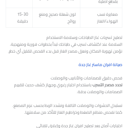
بقطع أصلية
معايرة نسب
لون شعلة صحيح ومنع
15-30
الهواء/الغاز
روائح
دقيقة
تصليح تسربات غاز الطباخات وسلامة الاستخدام
السلامة عند اكتشاف تسرب في طباخك تبدأ بخطوات فورية ومنهجية.
نؤمن تهوية المكان ونعزل مصدر الغاز قبل بدء الفحص لتقليل أي خطر.
صيانة افران ماستر غاز جدة
فحص دقيق للصمامات والأنابيب والوصلات
نحدد مصدر التسرب
باستخدام اختبار رغوي وجهاز كشف حديث لتقييم
الصمامات والوصلات بدقة.
نستبدل الحشوات والوصلات التالفة ونشدد الربط بحسب عزم المصنع.
كما نفحص منظم الضغط وخراطيم الغاز للتأكد من سلامتها.
اختبارات أمان بعد تصليح افران غاز جدة وإغلاق تلقائي