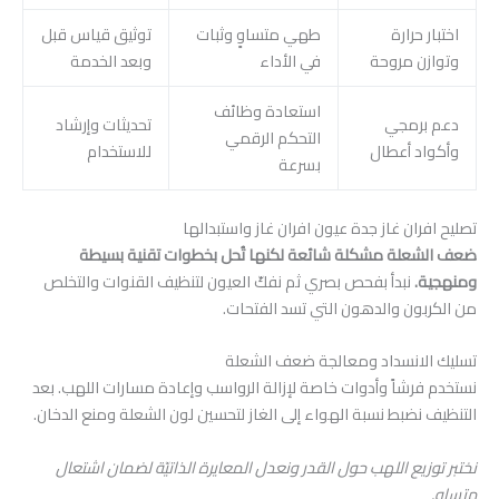
اختبار حرارة
طهي متساوٍ وثبات
توثيق قياس قبل
وتوازن مروحة
في الأداء
وبعد الخدمة
استعادة وظائف
دعم برمجي
تحديثات وإرشاد
التحكم الرقمي
وأكواد أعطال
للاستخدام
بسرعة
تصليح افران غاز جدة عيون افران غاز واستبدالها
ضعف الشعلة مشكلة شائعة لكنها تُحل بخطوات تقنية بسيطة
ومنهجية.
نبدأ بفحص بصري ثم نفكّ العيون لتنظيف القنوات والتخلص
من الكربون والدهون التي تسد الفتحات.
تسليك الانسداد ومعالجة ضعف الشعلة
نستخدم فرشاً وأدوات خاصة لإزالة الرواسب وإعادة مسارات اللهب. بعد
التنظيف نضبط نسبة الهواء إلى الغاز لتحسين لون الشعلة ومنع الدخان.
نختبر توزيع اللهب حول القدر ونعدل المعايرة الذاتيّة لضمان اشتعال
متساوٍ.