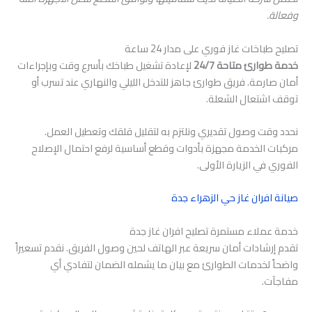
وفعالة.
تصليح طباخات غاز فوري على مدار 24 ساعة
خدمة طوارئ متاحة 24/7
لإعادة تشغيل طباخك بأسرع وقت وبإجراءات
أمان صارمة. فريق طوارئ جاهز للتدخل الليلي والنهاري عند تسرب أو
توقف اشتعال الشعلة.
نحدد وقت وصول تقديري ونلتزم به لتقليل قلقك وتعطيل العمل.
مركبات الخدمة مجهزة بأدوات وقطع أساسية لرفع احتمال الإصلاح
الفوري في الزيارة الأولى.
صيانة افران غاز حي الزهراء جدة
خدمة عملاء مستمرة تصليح افران غاز جدة
تقدم إرشادات أمان سريعة عبر الهاتف لحين وصول الفريق. نقدم تسعيراً
واضحاً لخدمات الطوارئ مع بيان ما يشمله الضمان لتفادي أي
مفاجآت.