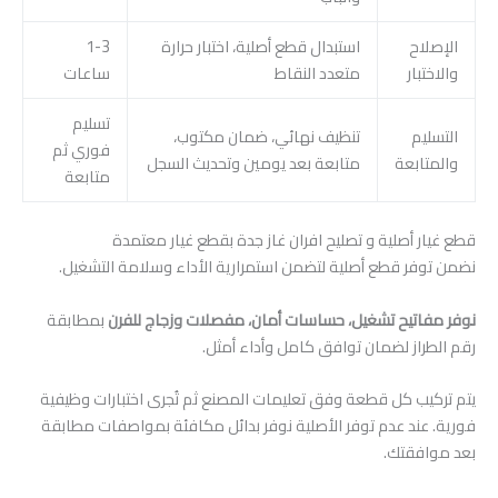
الإصلاح
استبدال قطع أصلية، اختبار حرارة
1-3
والاختبار
متعدد النقاط
ساعات
تسليم
التسليم
تنظيف نهائي، ضمان مكتوب،
فوري ثم
والمتابعة
متابعة بعد يومين وتحديث السجل
متابعة
قطع غيار أصلية و تصليح افران غاز جدة بقطع غيار معتمدة
نضمن توفر قطع أصلية لتضمن استمرارية الأداء وسلامة التشغيل.
نوفر مفاتيح تشغيل، حساسات أمان، مفصلات وزجاج للفرن
بمطابقة
رقم الطراز لضمان توافق كامل وأداء أمثل.
يتم تركيب كل قطعة وفق تعليمات المصنع ثم تُجرى اختبارات وظيفية
فورية. عند عدم توفر الأصلية نوفر بدائل مكافئة بمواصفات مطابقة
بعد موافقتك.