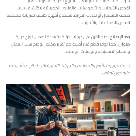
حلول آمنة لمشكلات الإشعال وتوزيع الحرارة وتسربات الغاز
نفحص الشعلات والثرموستات والعناصر الكهربائية لاكتشاف سبب
ضعف الاشتعال أو تذبذب الحرارة. نستخدم أجهزة كشف تسربات معتمدة
لفحص الصمامات والأنابيب.
بعد الإصلاح
نختبر الفرن على درجات حرارة متعددة لضمان توزع حرارة
متوازن. كما نوفر قطع غيار أصلية مع تقرير مختصر يوضح سبب العطل
والقطع المستبدلة وتوصيات الوقاية.
خدمة موجهة للأسر والمطاعم والجهات التجارية التي تحتاج عملًا يعتمد
عليه دون توقف.