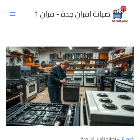
خطي
لى
صيانة افران جدة - فران 1
لمحتوى
خدماتنا
»
تصليح افران غاز جدة