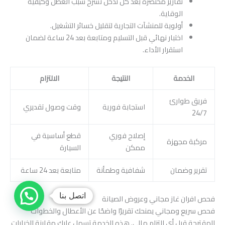
تقارير مختصرة بعد كل تدخل تشرح سبب العطل وكيفية
الوقاية.
أولوية للمنشآت التجارية لتقليل خسائر التشغيل.
اختبار نهائي قبل التسليم ومتابعة بعد 24 ساعة لضمان
استقرار الأداء.
الخدمة
النتيجة
الالتزام
فريق طوارئ
استجابة فورية
وقت وصول تقديري
24/7
إصلاح فوري
قطع أساسية في
مركبة مجهزة
ممكن
السيارة
تقرير وضمان
شفافية وطمأنة
متابعة بعد 24 ساعة
اتصل بنا
فحص افران غاز مجاني وعروض الصيانة
فحص سريع ومجاني يمنحك تقريرًا واضحًا عن الأعطال والخطوات
المقترحة قبل أي التزام مالي. هذه الخدمة تسهل عليك مقارنة الخيارات