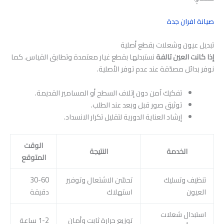
صيانة افران جدة
تبديل عيون وشعلات بقطع أصلية
إذا كانت العين تالفة
نستبدلها بقطع غيار معتمدة وتطابق القياس. كما
نوفر بدائل مصدّقة عند عدم توفر الأصلية.
تفكيك آمن دون إتلاف السطح أو المسامير القديمة.
توثيق صور قبل وبعد عند الطلب.
إرشاد العناية الدورية لتقليل تكرار الانسداد.
الوقت
الخدمة
النتيجة
المتوقع
تنظيف وتسليك
تحسّن الاشتعال وتوفير
30-60
العيون
استهلاك
دقيقة
استبدال شعلات
توزيع حرارة ثابت وأمان
1-2 ساعة