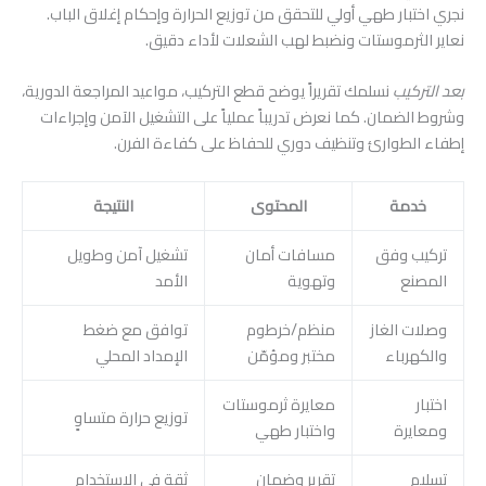
نجري اختبار طهي أولي للتحقق من توزيع الحرارة وإحكام إغلاق الباب.
نعاير الثرموستات ونضبط لهب الشعلات لأداء دقيق.
بعد التركيب
نسلمك تقريراً يوضح قطع التركيب، مواعيد المراجعة الدورية،
وشروط الضمان. كما نعرض تدريباً عملياً على التشغيل الآمن وإجراءات
إطفاء الطوارئ وتنظيف دوري للحفاظ على كفاءة الفرن.
خدمة
المحتوى
النتيجة
تركيب وفق
مسافات أمان
تشغيل آمن وطويل
المصنع
وتهوية
الأمد
وصلات الغاز
منظم/خرطوم
توافق مع ضغط
والكهرباء
مختبر ومؤمّن
الإمداد المحلي
اختبار
معايرة ثرموستات
توزيع حرارة متساوٍ
ومعايرة
واختبار طهي
تسليم
تقرير وضمان
ثقة في الاستخدام