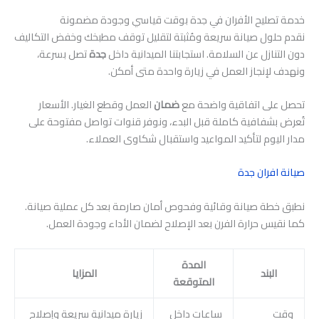
خدمة تصليح الأفران في جدة بوقت قياسي وجودة مضمونة
نقدم حلول صيانة سريعة ومُثبتة لتقليل توقف مطبخك وخفض التكاليف
دون التنازل عن السلامة. استجابتنا الميدانية داخل
جدة
تصل بسرعة،
ونهدف لإنجاز العمل في زيارة واحدة متى أمكن.
تحصل على اتفاقية واضحة مع
ضمان
العمل وقطع الغيار. الأسعار
تُعرض بشفافية كاملة قبل البدء، ونوفر قنوات تواصل مفتوحة على
مدار اليوم لتأكيد المواعيد واستقبال شكاوى العملاء.
صيانة افران جدة
نطبق خطة صيانة وقائية وفحوص أمان صارمة بعد كل عملية صيانة.
كما نقيس حرارة الفرن بعد الإصلاح لضمان الأداء وجودة العمل.
المدة
البند
المزايا
المتوقعة
وقت
ساعات داخل
زيارة ميدانية سريعة وإصلاح