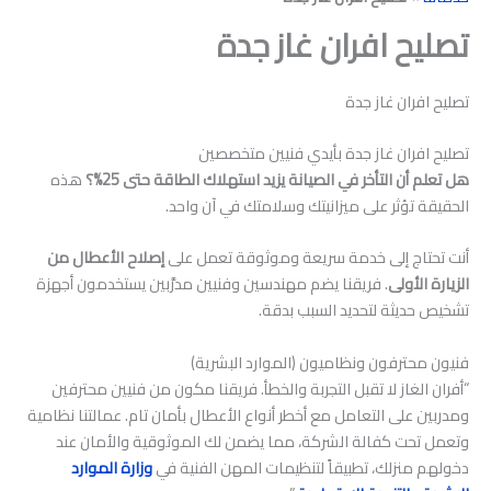
تصليح افران غاز جدة
تصليح افران غاز جدة
تصليح افران غاز جدة بأيدي فنيين متخصصين
هل تعلم أن التأخر في الصيانة يزيد استهلاك الطاقة حتى 25%؟
هذه
الحقيقة تؤثر على ميزانيتك وسلامتك في آن واحد.
أنت تحتاج إلى خدمة سريعة وموثوقة تعمل على
إصلاح الأعطال من
الزيارة الأولى
. فريقنا يضم مهندسين وفنيين مدرَّبين يستخدمون أجهزة
تشخيص حديثة لتحديد السبب بدقة.
فنيون محترفون ونظاميون (الموارد البشرية)
“أفران الغاز لا تقبل التجربة والخطأ. فريقنا مكون من فنيين محترفين
ومدربين على التعامل مع أخطر أنواع الأعطال بأمان تام. عمالتنا نظامية
وتعمل تحت كفالة الشركة، مما يضمن لك الموثوقية والأمان عند
دخولهم منزلك، تطبيقاً لتنظيمات المهن الفنية في
وزارة الموارد