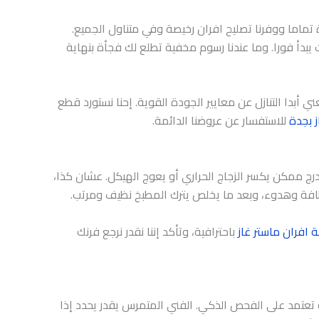
 تماما ووفرنا تصليح افران رخيصة وفي متناول الجميع.
يبدأ فورا. وما عندنا رسوم مخفية تطلع لك فجأة بنهاية
عني أبدا التنازل عن معايير الجودة القوية. إحنا نستورد قطع
ز بجدة
للاستفسار عن عروضنا الدائمة.
درج ممكن يكسر الزجاج الحراري أو يعوج الهيكل. عشان كذا،
نظافة وهدوء، وبعد ما يخلص يترك المطبخ نظيف ومرتب.
ة افران ماستر غاز
باحترافية، وتأكد إننا نقدر نرجع فرنك
 تعتمد على الفحص الذكي. الفني المتمرس يقدر يحدد إذا