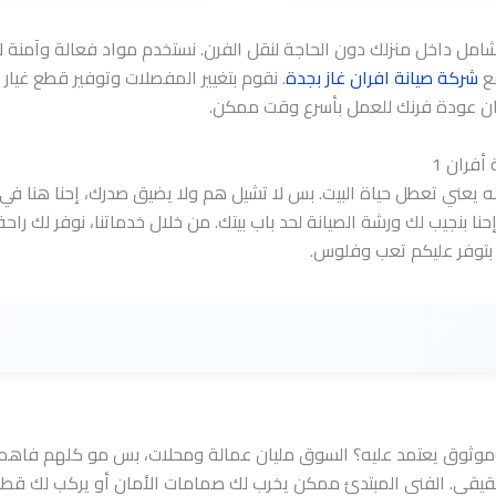
لشامل داخل منزلك دون الحاجة لنقل الفرن. نستخدم مواد فعالة وآمنة ل
قع
شركة صيانة افران غاز بجدة
. نقوم بتغيير المفصلات وتوفير قطع غيار
ضمان عودة فرنك للعمل بأسرع وقت ممكن.
أفران 1
 يعني تعطل حياة البيت. بس لا تشيل هم ولا يضيق صدرك، إحنا هنا في
إحنا بنجيب لك ورشة الصيانة لحد باب بيتك. من خلال خدماتنا، نوفر لك را
 بتوفر عليكم تعب وفلوس.
وموثوق يعتمد عليه؟ السوق مليان عمالة ومحلات، بس مو كلهم فاهمين بت
حقيقي. الفني المبتدئ ممكن يخرب لك صمامات الأمان أو يركب لك قط