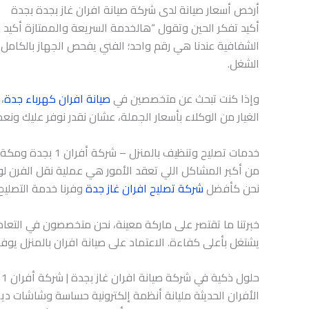
أرخص أسعار صيانة لدى شركة صيانة افران غاز بجدة بجدة
أكيد تفكر الحين وتقول “هالخدمة السريعة والممتازة أكيد ب
الشفافية عندنا هي رقم واحد؛ الفني يفحص الجهاز بالكامل، 
الشغل.
وإذا كنت تبحث عن متخصصين في
صيانة افران كهرباء جدة
،
الغيار من الوكلاء بأسعار الجملة، عشان نقدر نوفر عليك ون
خدمات تصليح وتنظيف بالمنزل – شركة أفران 1 بجدة ومكة
من أكبر المشاكل اللي تعقد الأمور هي عملية نقل الفرن لور
نحن كأفضل
شركة تصليح افران غاز جدة
وفرنا خدمة التصليح
خبرتنا ما تقتصر على ماركة معينة، نحن متخصصون في التعامل
يشتغل بأعلى كفاءة. الاعتماد على صيانة افران بالمنزل يوف
حلول ذكية في شركة صيانة افران غاز بجدة | شركة أفران 1
الأفران الحديثة مليانة أنظمة إلكترونية حساسة وشاشات د