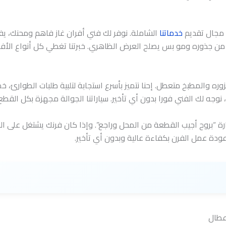
خدماتنا
الشاملة. نوفر لك فني أفران غاز فاهم ومحنك، ي
 جذوره ومو بس يصلح العرض الظاهري. خبرتنا تغطي كل أنواع الأفران،
وره والمطبخ متعطل. إحنا نتميز بأسرع استجابة لتلبية طلبات الطوارئ، خ
، نوجه لك الفني فورا بدون أي تأخير. سياراتنا الجوالة مجهزة بكل الق
رة “بروح أجيب القطعة من المحل وراجع”. وإذا كان فرنك يشتغل على ال
دة عمل الفرن بكفاءة عالية وبدون أي تأخير.
عطال