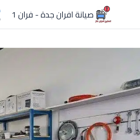
خطي
ش
صيانة افران جدة - فران 1
لى
م
لمحتوى