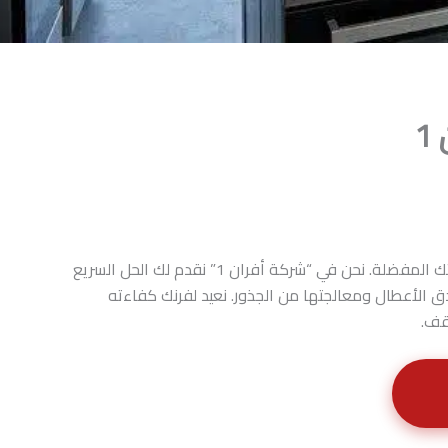
1
هل تعاني من ضعف نار الفرن أو تسريب الغاز المزعج؟ أعطال أفران الغاز تشكل خطراً حقيقياً على سلامة أسرتك وتعيق تحضير وجباتك المفضلة. نحن في “شركة أفران 1” نقدم لك الحل السريع
ق الأعطال ومعالجتها من الجذور. نعيد لفرنك كفاءته
قف.