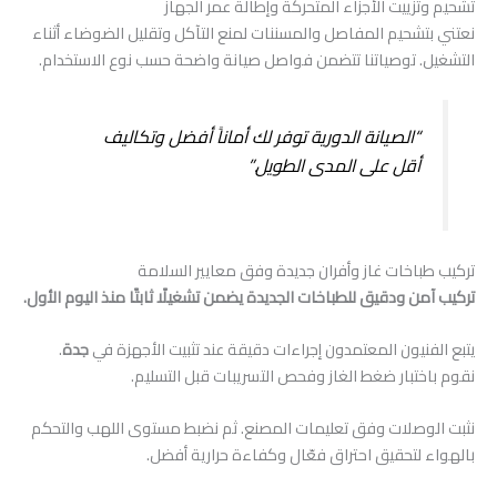
تشحيم وتزييت الأجزاء المتحركة وإطالة عمر الجهاز
نعتني بتشحيم المفاصل والمسننات لمنع التآكل وتقليل الضوضاء أثناء
التشغيل. توصياتنا تتضمن فواصل صيانة واضحة حسب نوع الاستخدام.
“الصيانة الدورية توفر لك أماناً أفضل وتكاليف
أقل على المدى الطويل.”
تركيب طباخات غاز وأفران جديدة وفق معايير السلامة
تركيب آمن ودقيق للطباخات الجديدة يضمن تشغيلًا ثابتًا منذ اليوم الأول.
يتبع الفنيون المعتمدون إجراءات دقيقة عند تثبيت الأجهزة في
جدة
.
نقوم باختبار ضغط الغاز وفحص التسريبات قبل التسليم.
نثبت الوصلات وفق تعليمات المصنع. ثم نضبط مستوى اللهب والتحكم
بالهواء لتحقيق احتراق فعّال وكفاءة حرارية أفضل.