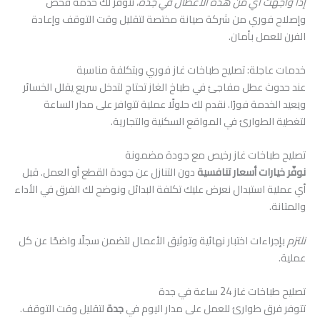
إذا واجهت أي من هذه الأعطال في جدة
، تتوفر لك خدمة فحص
وإصلاح فوري من شركة صيانة مختصة لتقليل وقت التوقف وإعادة
الفرن للعمل بأمان.
خدمات عاجلة: تصليح طباخات غاز فوري وبتكلفة مناسبة
عند حدوث عطل مفاجئ في طباخ الغاز تحتاج لتدخل سريع يقلل الخسائر
ويعيد الخدمة فورًا. نقدم لك حلولًا عملية تتوافر على مدار الساعة
لتغطية الطوارئ في المواقع السكنية والتجارية.
تصليح طباخات غاز رخيص مع جودة مضمونة
نوفّر خيارات أسعار تنافسية
دون التنازل عن جودة القطع أو العمل. قبل
أي عملية استبدال نعرض عليك تكلفة البدائل ونوضح لك الفرق في الأداء
والمتانة.
نلتزم
بإجراءات اختبار نهائية وتوثيق الأعمال لتضمن سجلًا واضحًا عن كل
عملية.
تصليح طباخات غاز 24 ساعة في جدة
تتوفر فرق طوارئ للعمل على مدار اليوم في
جدة
لتقليل وقت التوقف.