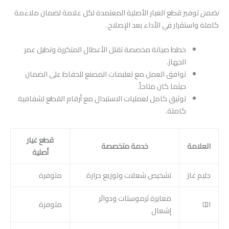
نضمن
توفير قطع الغيار الأصلية المعتمدة لكل علامة لضمان ملاءمة
كاملة واستقرار في الأداء بعد الإصلاح.
خطط صيانة مخصصة تقلل الأعطال المتكررة وتطيل عمر
الجهاز.
توافق العمل مع تعليمات المصنع للحفاظ على الضمان
حيثما كان متاحاً.
توثيق كامل لعمليات الاستبدال مع أرقام القطع لشفافية
كاملة.
قطع غيار
العلامة
خدمة متخصصة
أصلية
جليم غاز
تشخيص شعلات وتوزيع حرارة
متوفرة
معايرة ثرموستات ودوائر
البّا
متوفرة
إشعال