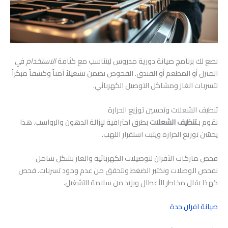
نضع لك برنامج صيانة دورية مدروس ليتناسب مع كثافة
الاستخدام
في
المنزل أو المطعم أو الفندق. الفحوص تضمن تشغيلاً آمناً وكشفاً مبكراً
لتسربات الغاز ومشاكل التوصيل الكهربائي.
تنظيف الشعلات وتحسين توزيع الحرارة
نقوم بـ
تنظيف الشعلات
بطرق احترافية لإزالة الدهون والرواسب. هذا
يحسّن توزيع الحرارة ويثبت استقرار اللهب.
فحص ماركات الأفران لتوصيلات الكهربائية والغاز بشكل شامل
نفحص الوصلات ونختبر الضغط ونتحقق من عدم وجود تسربات. فحص
كهذا يقلل مخاطر الأعطال ويزيد من سلامة التشغيل.
صيانة افران جدة