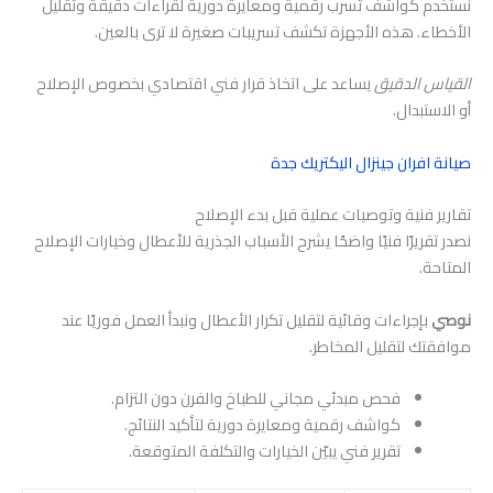
نستخدم كواشف تسرب رقمية ومعايرة دورية لقراءات دقيقة وتقليل
الأخطاء. هذه الأجهزة تكشف تسريبات صغيرة لا ترى بالعين.
القياس الدقيق
يساعد على اتخاذ قرار فني اقتصادي بخصوص الإصلاح
أو الاستبدال.
صيانة افران جينزال اليكتريك جدة
تقارير فنية وتوصيات عملية قبل بدء الإصلاح
نصدر تقريرًا فنيًا واضحًا يشرح الأسباب الجذرية للأعطال وخيارات الإصلاح
المتاحة.
نوصي
بإجراءات وقائية لتقليل تكرار الأعطال ونبدأ العمل فوريًا عند
موافقتك لتقليل المخاطر.
فحص مبدئي مجاني للطباخ والفرن دون التزام.
كواشف رقمية ومعايرة دورية لتأكيد النتائج.
تقرير فني يبيّن الخيارات والتكلفة المتوقعة.