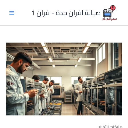
خطي
لى
صيانة افران جدة - فران 1
لمحتوى
ماركات الأفران