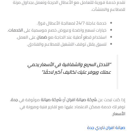
نقدم خدمة فورية للتعامل مع الأعطال الحرجة ونعمل بجداول مرنة
للمطاعم والمنشآت.
خدمة عاجلة 24/7 لمعالجة الأعطال فورًا.
خيارات تسعير واضحة وعروض خصم موسمية على
الخدمات
.
استخدام قطع أصلية عند الحاجة مع
ضمان
على العمل.
تنسيق يقلل توقف التشغيل للمطاعم والفنادق.
“التدخل السريع والشفافية في الأسعار يحمي
عملك ويوفر عليك تكاليف أكبر لاحقًا.”
إذا كنت تبحث عن
شركة صيانة افران
أو
شركة صيانة
موثوقة في
جدة
،
نوفر لك خدمة ممكن الاعتماد عليها مع تقارير فنية ومرونة في
الأسعار
.
صيانة افران ناردي جدة