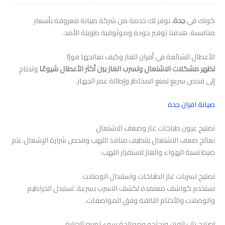
كونك في
جدة
، نوفر لك خدمة من شركة صيانة معروفة بأسعار
منافسة. هدفنا توفير جودة وموثوقية طويلة الأمد.
الأعطال الشائعة في أفران الغاز وكيف نعالجها فورًا
تظهر مشكلات الاشتعال وتسرب الغاز بين أكثر الأعطال شيوعًا
وتحتاج
إلى فحص سريع لمنع المخاطر وإطالة عمر الجهاز.
صيانة افران جدة
تصليح عيون طباخات غاز وضعف الاشتعال
نعالج ضعف الاشتعال بتنظيف منافذ اللهب وفحص شرارة الإشعال. يتم
ضبط نسبة الهواء والغاز لاستقرار اللهب.
تصليح تسربات غاز الطباخات واستبدال الوصلات
نستخدم كواشف معتمدة لكشف التسرب بسرعة. تستبدل الخراطيم
والوصلات والأختام التالفة وفق المواصفات.
إصلاح باب الفرن وزجاجه ومعالجة سوء توزيع الحرارة