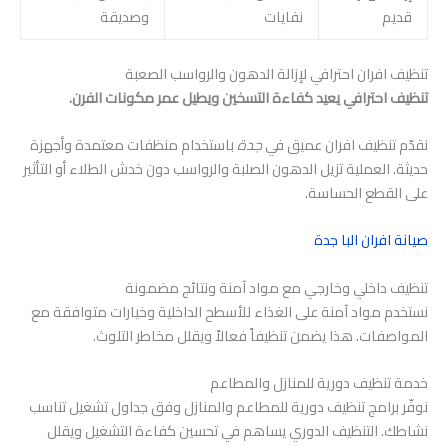
قديم
نفايات
وصديقة
تنظيف افران احترافي لإزالة الدهون والرواسب الصعبة
تنظيف احترافي يعيد كفاءة التسخين ويطيل عمر مكونات الفرن.
نقدّم تنظيف افران عميق في
جدة
باستخدام منظفات معتمدة وأجهزة
حديثة. العملية تزيل الدهون الصلبة والرواسب دون خدش الطلاء أو التأثير
على القطع الحساسة.
صيانة افران البا جدة
تنظيف داخلي وخارجي مع مواد آمنة ونتائج مضمونة
نستخدم مواد آمنة على الغذاء للأسطح الداخلية وخيارات متوافقة مع
المواصفات. هذا يضمن تنظيفاً فعالاً ويقلل مخاطر التلوث.
خدمة تنظيف دورية للمنازل والمطاعم
نوفّر برامج تنظيف دورية للمطاعم والمنازل وفق جداول تشغيل تناسب
نشاطك. التنظيف الدوري يساهم في تحسين كفاءة التشغيل ويقلل