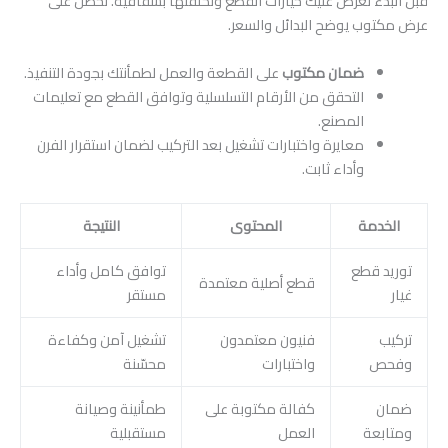
قبل البدء نعرض عليك خيارات القطع وتكلفتها بشفافية. تحصل على
عرض مكتوب يوضح البدائل والسعر.
ضمان مكتوب
على القطعة والعمل لطمأنتك بجودة التنفيذ.
التحقق من الأرقام التسلسلية وتوافق القطع مع تعليمات
المصنع.
معايرة واختبارات تشغيل بعد التركيب لضمان استقرار الفرن
وأداء ثابت.
الخدمة
المحتوى
النتيجة
توريد قطع
توافق كامل وأداء
قطع أصلية معتمدة
غيار
مستقر
تركيب
فنيون معتمدون
تشغيل آمن وكفاءة
وفحص
واختبارات
محسّنة
ضمان
كفالة مكتوبة على
طمأنينة وصيانة
ومتابعة
العمل
مستقبلية