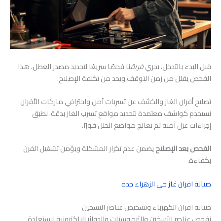
قبل البدء بالتدخل، يجري
فريق
نا فحصًا سريعًا لتحديد مصدر العطل. هذا
الفحص يقلل من زمن التوقف ويحد من تكلفة الإصلاح.
تصليح أفران الغاز والكشف عن تسربات آمن واحترافي ماركات الأفران
نستخدم كواشف معتمدة لتحديد مواقع تسرب الغاز بدقة. نطبق
إجراءات عزل آمنة ثم نعالج مواضع الخلل فورًا.
الفحص بعد الإصلاح
يضمن عدم تكرار المشكلة ويؤمن تشغيل الفرن
بكفاءة.
صيانة افران غاز حي الزهراء جدة
صيانة افران الكهرباء وتشخيص عناصر التسخين
نفحص عناصر التسخين والثرموستات والدوائر الإلكترونية لاستعادة