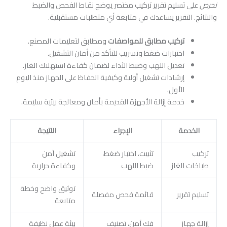
نحرص
على تسليم تقرير تركيب مختصر يوضح نقاط الفحص والضبط
والنتائج. التقرير يساعدك في متابعة أي متطلبات مستقبلية.
تركيب مطابق للمواصفات
ومطابق لتعليمات المصنع.
اختبارات ضغط وتسريب للتأكد من أمان التشغيل.
تعديل اللهب وضبط الأداء لضمان كفاءة استهلاك الغاز.
إرشادات تشغيل أولية وكيفية الحفاظ على الجهاز منذ اليوم
الأول.
خدمة إزالة الأجهزة القديمة بأمان ومعالجة بيئية سليمة.
الخدمة
الإجراء
النتيجة
تركيب
تثبيت، اختبار ضغط،
تشغيل آمن
طباخات الغاز
ضبط اللهب
وكفاءة حرارية
توثيق واضح وخطة
تسليم تقرير
قائمة فحص مفصلة
متابعة
إزالة جهاز
فك آمن، تصنيف
بيئة عمل نظيفة