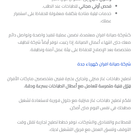
فحص أولي مجاني
للطباخات عند الطلب.
خدمات ليلية متاحة بتكلفة معقولة للحفاظ على استمرار
عملك.
كشركة صيانة افران معتمدة، نضمن عملية تنفيذ واضحة وتواصل دائم
معك حتى انتهاء أعمال الصيانة. إذا رغبت، نوفر أيضاً شركة تنظيف
متخصصة بعد الإصلاح للحفاظ على بيئة عمل آمنة ونظيفة.
شركة صيانة افران كهرباء جدة
تصليح طباخات غاز منزلي وتجاري بخبرة فنيين متخصصين ماركات الأفران
فِرَق فنية متمرسة تتعامل مع أعطال الطباخات بسرعة ودقة.
نقدّم تصليح طباخات غاز منزلية مع حلول فورية لاستعادة تشغيل
مطبخك في نفس اليوم متى أمكن.
للمطاعم والفنادق والشركات، نوفر خطط تصليح تجارية تقلل وقت
التوقف وتنسق العمل مع فريق التشغيل لديك.