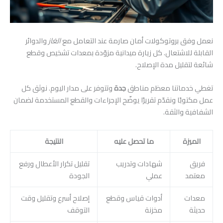
نعمل وفق بروتوكولات أمان صارمة عند التعامل مع
الغاز
والدوائر
القابلة للاشتعال. كل زيارة ميدانية مزوّدة بمعدات تشخيص وقطع
شائعة لتقليل مدة الإصلاح.
تغطي خدماتنا معظم مناطق
جدة
وتتوفر على مدار اليوم. نوثق كل
عمل مكتوبًا ونقدّم تقريرًا يوضّح الإجراءات والقطع المستخدمة لضمان
الشفافية والثقة.
الميزة
ما تحصل عليه
النتيجة
فريق
شهادات وتدريب
تقليل تكرار الأعطال ورفع
معتمد
عملي
الجودة
معدات
أدوات قياس وقطع
إصلاح أسرع وتقليل وقت
حديثة
مخزنة
التوقف