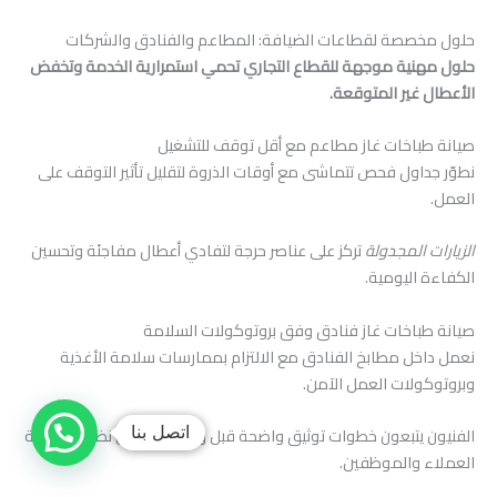
حلول مخصصة لقطاعات الضيافة: المطاعم والفنادق والشركات
حلول مهنية موجهة للقطاع التجاري تحمي استمرارية الخدمة وتخفض
الأعطال غير المتوقعة.
صيانة طباخات غاز مطاعم مع أقل توقف للتشغيل
نطوّر جداول فحص تتماشى مع أوقات الذروة لتقليل تأثير التوقف على
العمل.
الزيارات المجدولة
تركز على عناصر حرجة لتفادي أعطال مفاجئة وتحسين
الكفاءة اليومية.
صيانة طباخات غاز فنادق وفق بروتوكولات السلامة
نعمل داخل مطابخ الفنادق مع الالتزام بممارسات سلامة الأغذية
وبروتوكولات العمل الآمن.
اتصل بنا
الفنيون يتبعون خطوات توثيق واضحة قبل وبعد كل تدخل لضمان حماية
العملاء والموظفين.