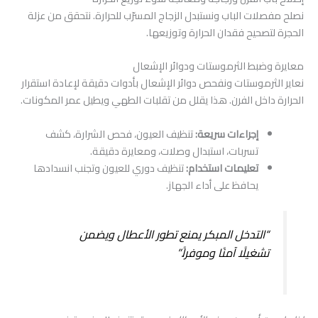
نصلح مفصلات الباب ونستبدل الزجاج المسرّب للحرارة. نتحقق من عزلة
الحجرة لتصحيح فقدان الحرارة وتوزيعها.
معايرة وضبط الثرموستات ودوائر الإشعال
نعاير الثرموستات ونفحص دوائر الإشعال بأدوات دقيقة لإعادة استقرار
الحرارة داخل الفرن. هذا يقلل من تقلبات الطهي ويطيل عمر المكونات.
إجراءات سريعة:
تنظيف العيون، فحص الشرارة، كشف
تسربات، استبدال وصلات، ومعايرة دقيقة.
تعليمات استخدام:
تنظيف دوري للعيون وتجنب انسدادها
يحافظ على أداء الجهاز.
“التدخل المبكر يمنع تطور الأعطال ويضمن
تشغيلًا آمنًا وموفراً.”