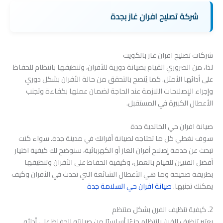
شركة تصليح افران غاز بجدة
شركات تصليح افران غاز بالكويت
لذا، من الضروري القيام بصيانة دورية للأفران، وتنظيفها بانتظام للحفاظ
على أدائها الأمثل. كما يُنصح بالتحقق من حالة الأفران بشكل دوري
وإجراء الإصلاحات اللازمة عند الحاجة لضمان عملها بكفاءة وتجنب
الأعطال الكبيرة في المستقبل.
صيانة افران حي الخالدية جدة
سوف نغطي كل ما تحتاجه لصيانة أفرانك في مدينة جدة. سواء كنت
تبحث عن خدمة إصلاح أفران الغاز أو الكهربائية، سنوضح لك كيفية اختيار
أفضل الفنيين للقيام بالعمل، وكيفية الحفاظ على الأفران وتنظيفها
بطريقة صحيحة وما هي الأعطال الشائعة التي تحدث في الأفران وكيف
يمكنك تجنبها.
صيانة افران حي السلامة جدة
2. كيفية تنظيف الفرن بشكل منتظم
يعتبر تنظيف الفرن بانتظام جزءًا أساسيًا من صيانته للحفاظ على أدائه