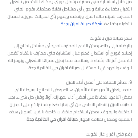
من خلال استشارة فني محترف بشكل دوري، يمكنك التأكد من تشغيل
الأفران بكفاءة عالية وبدون أي مشاكل تقنية محتملة. يقوم الفني
المحترف بتقييم حالة الفرن، وينظفه ويقوم بأي تعديلات ضرورية لضمان
تشغيله بكفاءة.
شركة صيانة افران بجدة
سعر صيانة فرن بالكويت
بالإضافة إلى ذلك، يمكن للفني المحترف تحديد أي مشاكل تحتاج إلى
إصلاح فوري أو استبدال قطع غيار. استشارة فني محترف بانتظام تضمن
لك عمل أفرانك بكفاءة وسلامة، مما يطيل عمرها التشغيلي ويوفر لك
الوقت والجهد في المستقبل.
صيانة افران حي الخالدية جدة
9. نصائح للحفاظ على أفضل أداء للفرن
عندما يتعلق الأمر بصيانة الأفران، هناك بعض النصائح البسيطة التي
يمكن اتباعها للحفاظ على أفضل أداء لجهازك. أولاً وقبل كل شيء، يجب
تنظيف الفرن بانتظام للتخلص من أي بقايا طعام قد تتراكم على الجدران
الداخلية والرفوف. يمكن استخدام منظفات خاصة بالفرن لتسهيل هذه
العملية وضمان نظافة الجهاز.
صيانة افران حي الخالدية جدة
رقم فني افران غاز الكويت