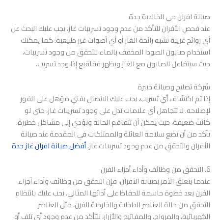
صيانة افران حي الخالدية جدة
عند فحص الأفران للتأكد من عدم وجود تسريبات غاز، يجب عليك البحث عن
أي روائح غريبة تشبه رائحة الغاز أو أي أصوات غير طبيعية. كما يمكنك
استخدام صابون الصودا المخفف بالماء للتحقق من وجود تسريبات،
حيث سيتفاعل الصابون مع الغاز ويظهر فقاقيع إذا وجد تسريب.
شركة تصليح وصيانة خبيرة
إذا تم اكتشاف أي تسريب، يجب عليك الاتصال بفني مؤهل على الفور
لإصلاحه. لا تتجاهل أي علامات تدل على وجود تسريبات غاز، حتى لو
كانت ضعيفة، حيث يمكن أن تتفاقم الحالة وتؤدي إلى مشاكل خطيرة.
تأكد من أن تضع سلامة العائلة والممتلكات في المقدمة عند صيانة
الأفران والتحقق من عدم وجود تسريبات غاز.
أفضل صيانة افران غاز جدة
6. التحقق من وظائف وأداء أجزاء الفرن
عندما يتعلق الأمر بصيانة الأفران، فإن التحقق من وظائف وأداء أجزاء
الفرن يعد خطوة حاسمة للحفاظ على أدائها المثالي. يجب عليك بانتظام
التحقق من حالة العناصر الداخلية والخارجية للفرن، مثل العناصر
الكهربائية، والمرواح، والمفاتيح والأزرار، للتأكد من عدم وجود أي تلف أو