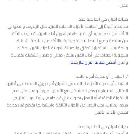
عطل.
صيانة افران حي الخالدية جدة
قد تحتاج أحيانًا إلى تنظيف الأجزاء الداخلية للفرن، مثل الرفوف والصواني،
للتأكد من عدم وجود أي بقايا طعام تعوق أداء الفرن. كما يجب التأكد
من سلامة جميع الاتصالات الكهربائية والتأكد من سلامة الأسلاك
والمقابس. باستمرار التحقق والصيانة الدورية لأجزاء الفرن، يمكنك
بسهولة الحفاظ على أداء الفرن بشكل مثالي وضمان تشغيله بكفاءة
وأمان.
أفضل صيانة افران غاز جدة
7. استبدال أو تحديث أجزاء تالفة
استبدال أو تحديث الأجزاء التالفة في الأفران أمر حيوي للحفاظ على أدائها
المثالي. قد تواجه بعض المشاكل مع الأفران بمرور الوقت، مثل عدم
السخونة الكافية، أو العمل بصوت عالٍ غير طبيعي، أو تسرب الغاز. في
هذه الحالات، يجب البحث عن الأجزاء التالفة واستبدالها بقطع غيار جديدة
تضمن الأداء الأمثل.
صيانة افران حي الخالدية جدة
لا تُهمل أي علامة على تلف في الأفران، فقد تؤدي الأجزاء التالفة إلى