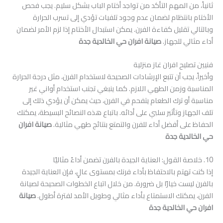
ثانياً، من المهم التأكد من تواجد أختام الباب بشكل سليم. يجب فحص
الأختام بانتظام لضمان عدم وجود تلفيات تؤدي إلى تسرب الحرارة
وبالتالي تقليل كفاءة الفرن. يمكن استبدال الأختام إذا لزم الأمر لضمان
أداء مثالي للجهاز.
صيانة افران حي الخالدية جدة
فنيين تصليح افران غاز منزلية
وأخيراً، يجب أن تتبع الإرشادات الصحيحة لاستخدام الفرن، مثل درجة الحرارة
المناسبة وزمن الطهي اللازم. كما ينبغي تجنب استخدام أواني غير
مناسبة أو ترك الطعام يتفحم في الفرن، حيث يمكن أن يؤدي ذلك إلى
تلف الجهاز وتأثير سلبي على أدائه. باتباع هذه النصائح البسيطة، يمكنك
الحفاظ على أفضل أداء للفرن والتمتع بنتائج طهي مثالية.
صيانة افران
حي الخالدية جدة
10. خلاصة القول: العناية الجيدة بالفرن تضمن أداءً مثاليًا
إذا كنت تهتم بالاحتفاظ بأداء فرنك بمستوى عالٍ، فإن العناية الجيدة
بالفرن ليست خيارًا بل ضرورة. من خلال اتباع الخطوات الصحيحة لصيانة
الفرن، يمكنك الاستمتاع بأداء مثالي وطويل الأمد لفترة أطول.
صيانة
افران حي الخالدية جدة