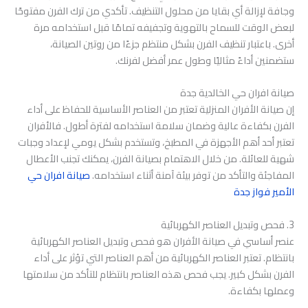
وجافة لإزالة أي بقايا من محلول التنظيف. تأكدي من ترك الفرن مفتوحًا
لبعض الوقت للسماح بالتهوية وتجفيفه تمامًا قبل استخدامه مرة
أخرى. باعتبار تنظيف الفرن بشكل منتظم جزءًا من روتين الصيانة،
ستضمنين أداءً مثاليًا وطول عمر أفضل لفرنك.
صيانة افران حي الخالدية جدة
إن صيانة الأفران المنزلية تعتبر من العناصر الأساسية للحفاظ على أداء
الفرن بكفاءة عالية وضمان سلامة استخدامه لفترة أطول. فالأفران
تعتبر أحد أهم الأجهزة في المطبخ، وتستخدم بشكل يومي لإعداد وجبات
شهية للعائلة. من خلال الاهتمام بصيانة الفرن، يمكنك تجنب الأعطال
المفاجئة والتأكد من توفر بيئة آمنة أثناء استخدامه.
صيانة افران حي
الأمير فواز جدة
3. فحص وتبديل العناصر الكهربائية
عنصر أساسي في صيانة الأفران هو فحص وتبديل العناصر الكهربائية
بانتظام. تعتبر العناصر الكهربائية من أهم العناصر التي تؤثر على أداء
الفرن بشكل كبير. يجب فحص هذه العناصر بانتظام للتأكد من سلامتها
وعملها بكفاءة.