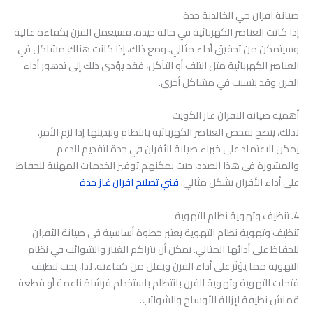
صيانة افران حي الخالدية جدة
إذا كانت العناصر الكهربائية في حالة جيدة، فسيعمل الفرن بكفاءة عالية
وسيتمكن من تحقيق أداء مثالي. ومع ذلك، إذا كانت هناك مشاكل في
العناصر الكهربائية مثل التلف أو التآكل، فقد يؤدي ذلك إلى تدهور أداء
الفرن وقد يتسبب في مشاكل أخرى.
أهمية صيانة الافران غاز الكويت
لذلك، ينصح بفحص العناصر الكهربائية بانتظام وتبديلها إذا لزم الأمر.
يمكن الاعتماد على خبراء صيانة الأفران في جدة لتقديم الدعم
والمشورة في هذا الصدد، حيث يمكنهم توفير الخدمات المهنية للحفاظ
على أداء الأفران بشكل مثالي.
فني تصليح افران غاز جدة
4. تنظيف وتهوية نظام التهوية
تنظيف وتهوية نظام التهوية يعتبر خطوة أساسية في صيانة الأفران
للحفاظ على أدائها المثالي. يمكن أن يتراكم الغبار والشوائب في نظام
التهوية مما يؤثر على أداء الفرن ويقلل من كفاءته. لذا، يجب تنظيف
فتحات التهوية وتهوية الفرن بانتظام باستخدام فرشاة ناعمة أو قطعة
قماش نظيفة لإزالة الأوساخ والشوائب.