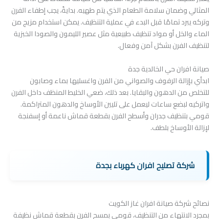
المثالي وضمان سلامة الطعام الذي يتم طهيه. بدايةً، يجب إطفاء الفرن
وتركه يبرد تمامًا قبل البدء في عملية التنظيف. يمكن استخدام مزيج من
الماء والخل أو مواد تنظيف طبيعية مثل عصير الليمون والصودا الخبزية
لتنظيف الفرن بشكل آمن وفعال.
صيانة افران حي الخالدية جدة
ابدأي بإزالة الرفوف والصواني من الفرن واغسليها بماء وصابون
للتخلص من الدهون والبقايا. بعد ذلك، ضعي الخليط المنظف داخل الفرن
واتركيه لبضع ساعات ليعمل على تليين الأوساخ والدهون المتراكمة.
قومي بتنظيف جدران وأسطح الفرن بقطعة قماش ناعمة أو إسفنجة
لإزالة الأوساخ بلطف.
شركة تصليح افران كهرباء بجدة
نصائح شركة صيانة افران غاز الكويت
بمجرد الانتهاء من التنظيف، قومي بمسح الفرن بقطعة قماش نظيفة