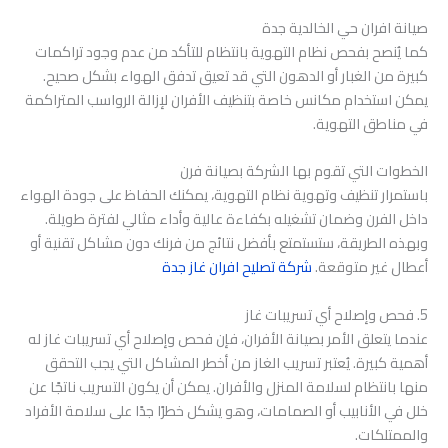
صيانة افران حي الخالدية جدة
كما يُنصح بفحص نظام التهوية بانتظام للتأكد من عدم وجود تراكمات
كبيرة من الغبار أو الدهون التي قد تعيق تدفق الهواء بشكل صحيح.
يمكن استخدام مكانس خاصة بتنظيف الأفران لإزالة الرواسب المتراكمة
في مناطق التهوية.
الخطوات التي تقوم بها الشركة بصيانة فرن
باستمرار تنظيف وتهوية نظام التهوية، يمكنك الحفاظ على جودة الهواء
داخل الفرن وضمان تشغيله بكفاءة عالية وأداء مثالي لفترة طويلة.
وبهذه الطريقة، ستستمتع بأفضل نتائج من فرنك دون مشاكل تقنية أو
أعطال غير متوقعة.
شركة تصليح افران غاز جدة
5. فحص وإصلاح أي تسريبات غاز
عندما يتعلق الأمر بصيانة الأفران، فإن فحص وإصلاح أي تسريبات غاز له
أهمية كبيرة. يُعتبر تسريب الغاز من أخطر المشاكل التي يجب التحقق
منها بانتظام لسلامة المنزل والأفران. يمكن أن يكون التسريب ناتجًا عن
خلل في الأنابيب أو الصمامات، وهو يشكل خطرًا جدًا على سلامة الأفراد
والممتلكات.