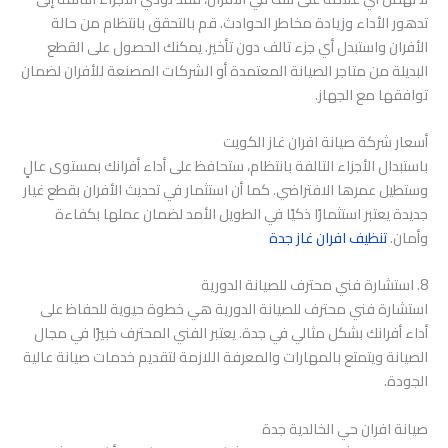
تدهور الأداء وزيادة مخاطر الحوادث. قم بالتحقق بانتظام من حالة
الأفران واستبدل أي جزء تالف دون تأخير. يمكنك الحصول على القطع
البديلة من متاجر الصيانة المعتمدة أو الشركات المصنعة للأفران لضمان
توافقها مع الجهاز.
أسعار شركة صيانة افران غاز الكويت
باستبدال الأجزاء التالفة بانتظام، ستحافظ على أداء أفرانك بمستوى عالٍ
وستطيل عمرها الافتراضي. كما أن استثمار في تحديث الأفران بقطع غيار
جديدة يعتبر استثمارًا ذكيًا في الطويل الأمد لضمان عملها بكفاءة
وأمان.
تنظيف افران غاز جدة
8. استشارة فني محترف للصيانة الدورية
استشارة فني محترف للصيانة الدورية هي خطوة حيوية للحفاظ على
أداء أفرانك بشكل مثالي في جدة. يعتبر الفني المحترف خبيرًا في مجال
الصيانة ويتمتع بالمهارات والمعرفة اللازمة لتقديم خدمات صيانة عالية
الجودة.
صيانة افران حي الخالدية جدة