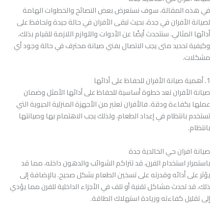
في هذه المقالة، سوف نستعرض بعض النصائح والخطوات الهامة
لصيانة الأفران في جدة، بحيث تبقى الأفران في حالة جيدة وتحافظ على
أدائها المثالي. سنتحدث أيضًا عن الأدوات واللوازم اللازمة للقيام بذلك،
وكيفية تحديد متى يجب الاتصال بفني صيانة محترف في حالة وجود أي
مشكلات.
1. أهمية صيانة الأفران للحفاظ على أدائها
صيانة الأفران تعد خطوة أساسية للحفاظ على أدائها الأمثل وضمان
عملها بكفاءة ودقة. فالأفران تعتبر من الأجهزة المنزلية الحيوية التي
تستخدم بانتظام في إعداد الطعام، ولذلك يجب الاهتمام بها وصيانتها
بانتظام.
صيانة افران حي الخالدية جدة
باستمرار استخدام الفرن، قد تتراكم الشوائب والدهون داخله، مما قد
يؤثر على أدائه وقدرته على تسخين الطعام بشكل صحيح. بالإضافة إلى
ذلك، قد تحدث مشاكل تقنية أو تلف في الأجزاء الداخلية للفرن مما يؤدي
إلى تقليل كفاءته وزيادة استهلاك الطاقة.