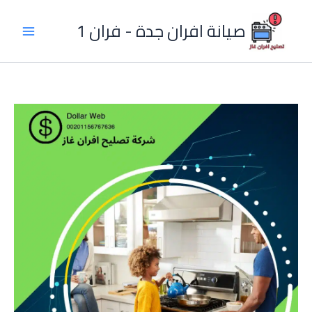
خطي
لى
صيانة افران جدة - فران 1
لمحتوى