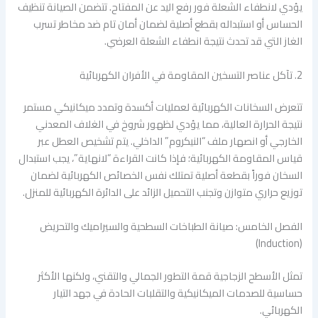
يؤدي لانطفاء الشعلة فور رفع اليد عن المفتاح. تتضمن الصيانة تنظيف
الحساس أو استبداله بقطع أصلية لضمان أمان تام ضد مخاطر تسرب
الغاز التي قد تحدث نتيجة انطفاء الشعلة العرضي.
2. تآكل عناصر التسخين المقاومة في الأفران الكهربائية
تتعرض السخانات الكهربائية لعمليات أكسدة وتمدد ميكانيكي مستمر
نتيجة الحرارة العالية، مما يؤدي لظهور شروخ في الغلاف المعدني
الخارجي أو انصهار ملف “النيكروم” الداخلي. يتم تشخيص العطل عبر
قياس المقاومة الكهربائية؛ فإذا كانت القراءة “لانهاية”، يجب استبدال
السخان فوراً بقطعة أصلية تمتلك نفس الخصائص الكهربائية لضمان
توزيع حراري متوازن وتجنب التحميل الزائد على الدائرة الكهربائية للمنزل.
الفصل الخامس: صيانة الطباخات السطحية والسيراميك والتحريض
(Induction)
تمثل الأسطح الزجاجية قمة التطور الجمالي والتقني، ولكنها الأكثر
حساسية للصدمات الميكانيكية والتقلبات الحادة في جهد التيار
الكهربائي.