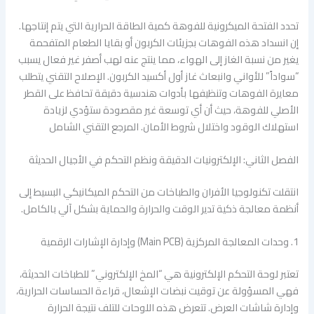
تحدد الفتحة الميكرونية للفوهة كمية الطاقة الحرارية التي يتم إنتاجها.
إن انسداد هذه الفوهات بجزيئات الكربون أو بقايا الطعام المتفحمة
يغير من نسبة الغاز إلى الهواء، مما ينتج عنه لهب أصفر غير فعال يسبب
“سواداً” للأواني وانبعاث غاز أول أكسيد الكربون. الإصلاح التقني يتطلب
معايرة الفوهات وتنظيفها بأدوات هندسية دقيقة تحافظ على القطر
الأصلي للفوهة، حيث أن أي توسعة غير مقصودة ستؤدي لزيادة
استهلاك الوقود واختلال شروط الأمان. المرجع التقني الشامل
الفصل الثاني: الإلكترونيات الدقيقة ونظم التحكم في الأجيال الحديثة
انتقلت تكنولوجيا الأفران والطباخات من التحكم الميكانيكي البسيط إلى
أنظمة معالجة ذكية تدير الوقت والحرارة والحماية بشكل آلي بالكامل.
1. وحدات المعالجة المركزية (Main PCB) وإدارة الإشارات الرقمية
تعتبر لوحة التحكم الإلكترونية هي “المخ الإلكتروني” للطباخات الحديثة،
فهي المسؤولة عن توقيت نبضات الإشعال، قراءة الحساسات الحرارية،
وإدارة شاشات العرض. تتعرض هذه اللوحات للتلف نتيجة الحرارة