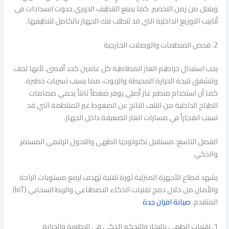
ويقلل من زمن التحضير. كما يمنع التنظيف الدوري حدوث انسدادات في
أنابيب التوزيع الداخلية التي قد تتطلب فك الجهاز بالكامل لتنظيفها.
2. فحص المنظمات والوصلات الخارجية
يجب استبدال خراطيم الغاز المطاطية كل عامين كحد أقصى، لأنها تجف
وتتشقق نتيجة الحرارة المحيطة والزيوت، مما يسبب تسربات خطيرة.
كما أن استخدام منظم غاز أصلي يوفر ضغطاً ثابتاً يحمي صمامات
الطباخ الداخلية من التلف الناتج عن الضغوط غير المنتظمة التي قد
تسبب انفجاراً في مسارات الغاز الضعيفة داخل الجهاز.
الفصل التاسع: مستقبل تكنولوجيا الطهي والتحول الرقمي المستمر
والذكي
يشهد قطاع الأجهزة المنزلية ثورة تقنية تهدف لرفع مستويات الراحة
والأمان من خلال دمج تقنيات الذكاء الاصطناعي والربط السحابي (IoT)
المتقدم.
صيانة افران جدة
1. تقنيات الطهي بالبخار والتحكم الذكي في الرطوبة والحرارة