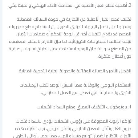
2. أهمية قطع الغيار الأصلية في استدامة الأداء الهيكلي والميكانيكي
تختلف قطع الغيار الأصلية عن التجارية في جودة السبائك المعدنية
وقدرتها على تحمل الإجهاد الحراري الطويل. إن استخدام قطع مجهولة
المصدر قد يؤدي لتلفيات أكبر في لوحة التحكم أو صمامات الأمان
نتيجة اختلاف المقاومات الكهربائية، لذا فإن الالتزام بالقطع المعتمدة
من المصنع هو الضمان الوحيد لاستدامة عمل الطباخ لسنوات إضافية
دون أعطال متكررة.
الفصل الثامن: الصيانة الوقائية والجدولة الفنية للأجهزة المنزلية
الاهتمام اليومي والوقاية هما السبيل الوحيد لتجنب الإصلاحات
الكبرى والمفاجئة التي تعطل سير العمل المطبخي.
1. بروتوكولات التنظيف العميق ومنع انسداد الشعلات
تراكم الزيوت المحروقة على رؤوس الشعلات يؤدي لانسداد فتحات
خروج الغاز وتآكل المعدن الخارجي بشكل تدريجي. يجب تنظيف هذه
الأجزاء بانتظام لضمان توزيع متساوٍ للهب، مما يحمي أواني الطهي