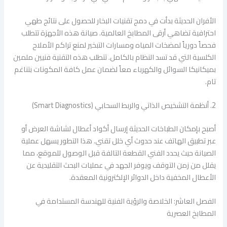
الأفران الحديثة بدأت في دمج تقنيات البخار للحصول على نتائج طهي
احترافية تضاهي أرقى المطابخ العالمية. صيانة هذه الأجهزة تتطلب
فحصاً دورياً لمضخات المياه ومسارات التبخير لمنع تراكم الأملاح
الكلسية التي قد تسد النظام بالكامل. تتطلب هذه التقنية فنيين ملمين
بميكانيكا السوائل والكهرباء معاً لضمان عمل كافة المكونات بتناغم
تام.
2. أنظمة التشخيص الذاتي والربط السحابي (Smart Diagnostics)
أصبح بإمكان الطباخات الحديثة إرسال أكواد أعطال لشاشة العرض أو
عبر تطبيق الهاتف عند حدوث أي خلل تقني. هذا التطور يسهل عملية
الصيانة حيث يحدد الفني القطعة التالفة قبل الوصول للموقع، مما
يقلل من زمن التوقف ويوفر الجهد في عمليات البحث التقليدية عن
الأعطال المخفية داخل الدوائر الإلكترونية المعقدة.
الفصل العاشر: الخلاصة والرؤية الفنية للهندسة المستدامة في
المطابخ العصرية