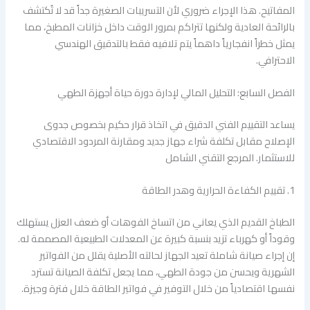
المفاتيح. هذا الإجراء ضروري لأن التسريبات الصغيرة جداً قد لا تُكتشف
بالرائحة العادية ولكنها تتراكم بمرور الوقت داخل خزانات المطبخ، مما
يمثل خطراً انفجارياً داهماً يتم تلافيه فقط بالتدقيق الهندسي
الاحترافي.
الفصل السابع: التحليل المالي لإدارة دورة حياة أجهزة الطهي
يساعد التقييم الفني الدقيق في اتخاذ قرار حكيم بخصوص جدوى
الإصلاح مقابل تكلفة شراء جهاز جديد ومقارنة المردود الاقتصادي
للاستثمار. المرجع التقني الشامل
1. تقييم الكفاءة الحرارية وهدر الطاقة
الطباخ القديم الذي يعاني من اتساخ الفوهات أو ضعف العزل يستهلك
وقوداً أو كهرباء تزيد بنسبة كبيرة عن المعدلات الطبيعية المصممة له.
إن إجراء صيانة شاملة تعيد الجهاز لحالته الأصلية يقلل من الفواتير
الشهرية ويحسن من جودة الطهي، مما يجعل تكلفة الصيانة تسترد
نفسها اقتصادياً من خلال التوفير في فواتير الطاقة خلال فترة وجيزة.