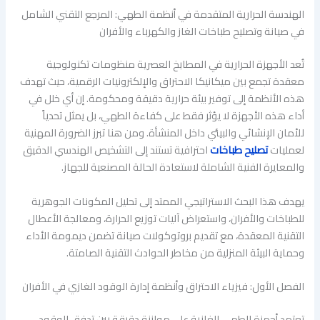
الهندسة الحرارية المتقدمة في أنظمة الطهي: المرجع التقني الشامل
في صيانة وتصليح طباخات الغاز والكهرباء والأفران
تُعد الأجهزة الحرارية في المطابخ العصرية منظومات تكنولوجية
معقدة تجمع بين ميكانيكا الاحتراق والإلكترونيات الرقمية، حيث تهدف
هذه الأنظمة إلى توفير بيئة حرارية دقيقة ومحكومة. إن أي خلل في
أداء هذه الأجهزة لا يؤثر فقط على كفاءة الطهي، بل يمثل تحدياً
للأمان الإنشائي والبيئي داخل المنشأة. ومن هنا تبرز الضرورة المهنية
لعمليات
تصليح طباخات
احترافية تستند إلى التشخيص الهندسي الدقيق
والمعايرة الفنية الشاملة لاستعادة الحالة المصنعية للجهاز.
يهدف هذا البحث الاستراتيجي الممتد إلى تحليل المكونات الجوهرية
للطباخات والأفران، واستعراض آليات توزيع الحرارة، ومعالجة الأعطال
التقنية المعقدة، مع تقديم بروتوكولات صيانة تضمن ديمومة الأداء
وحماية البيئة المنزلية من مخاطر الحوادث التقنية الصامتة.
الفصل الأول: فيزياء الاحتراق وأنظمة إدارة الوقود الغازي في الأفران
تعتمد أجهزة الطهي الغازية على موازنة دقيقة بين تدفق الوقود