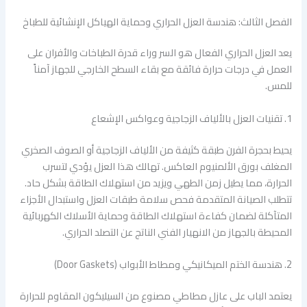
الفصل الثالث: هندسة العزل الحراري وحماية الهياكل الإنشائية للطباخ
يعد العزل الحراري الفعال هو السر وراء قدرة الطباخات والأفران على
العمل في درجات حرارة فائقة مع بقاء السطح الخارجي للجهاز آمناً
للمس.
1. تقنيات العزل بالألياف الزجاجية وعواكس الإشعاع
يحيط بحجرة الفرن طبقة كثيفة من الألياف الزجاجية أو الصوف الصخري
المغلف بورق الألمنيوم العاكس. تهالك هذا العزل يؤدي لتسرب
الحرارة، مما يطيل زمن الطهي ويزيد من استهلاك الطاقة بشكل حاد.
تتطلب الصيانة المتقدمة فحص سلامة طبقات العزل واستبدال الأجزاء
المتآكلة لضمان كفاءة استهلاك الطاقة وحماية الأسلاك الكهربائية
المحيطة بالجهاز من الانهيار الفني الناتج عن التصلد الحراري.
2. هندسة الختم الميكانيكي ومطاط الأبواب (Door Gaskets)
يعتمد الباب على عازل مطاطي مصنوع من السيليكون المقاوم للحرارة