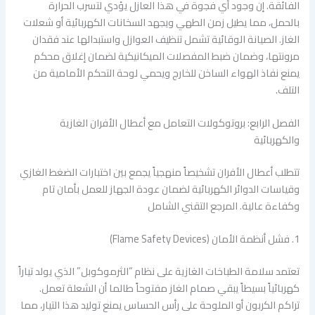
الفائقة. إن وجود أي فجوة في هذا العازل يؤدي لتسرب الحرارة
بالحمل، مما يطيل زمن الطهي ويجهد السخانات الكهربائية أو شعلات
الغاز. الصيانة الوقائية تشمل تنظيف العوازل واستبدالها عند فقدان
مرونتها، وضمان ضبط المفصلات الميكانيكية لضمان إغلاق محكم
يمنع نفاذ الهواء الساخن للخارج ويحمي لوحة التحكم الأمامية من
التلف.
الفصل الرابع: بروتوكولات التعامل مع أعطال الأفران الغازية
والكهربائية
تتطلب أعطال الأفران تشخيصاً منهجياً يجمع بين اختبارات الضغط الغازي
وقياسات الدوائر الكهربائية لضمان عودة الجهاز للعمل بأمان تام
وكفاءة عالية. المرجع التقني الشامل
1. فشل أنظمة الأمان (Flame Safety Devices)
تعتمد سلامة الطباخات الغازية على نظام “الثرموكوبل” الذي يولد تياراً
كهربائياً بسيطاً يبقي صمام الغاز مفتوحاً طالما أن الشعلة تعمل.
تراكم الكربون أو الملوحة على رأس الحساس يمنع توليد هذا التيار، مما