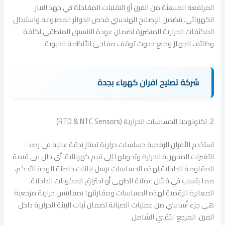
المرتفعة المنبعثة من الفرن أو التقلبات المفاجئة في جهد التيار
الكهربائي. يتضمن الإصلاح الهندسي فحص الدوائر المطبوعة واستبدال
المكثفات الحرارية المتضررة لضمان عودة التنسيق المنطقي لكافة
وظائف الجهاز ومنع حدوث توقف مفاجئ للأنظمة الحيوية.
شركة تصليح افران كهرباء بجدة
2. تكنولوجيا الحساسات الحرارية (RTD & NTC Sensors)
تستخدم الأفران الرقمية حساسات حرارية تمتاز بدقة عالية في رصد
التغيرات المجهرية للحرارة وتحويلها إلى قيم كهربائية. أي خلل في قيمة
المقاومة الداخلية لهذه الحساسات يرسل بيانات خاطئة للوحة التحكم،
مما يتسبب في فشل عملية الطهي أو احتراق المكونات الداخلية.
المعايرة الرقمية لهذه الحساسات ومقارنتها بمقاييس حرارية مرجعية
هي جزء أساسي من عمليات الصيانة لضمان ثبات البيئة الحرارية داخل
الفرن. المرجع التقني الشامل