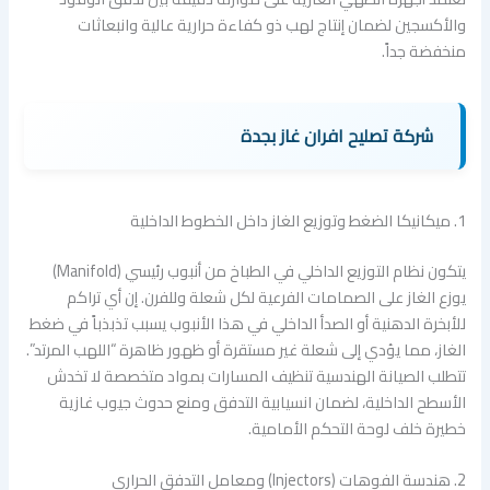
والأكسجين لضمان إنتاج لهب ذو كفاءة حرارية عالية وانبعاثات
منخفضة جداً.
شركة تصليح افران غاز بجدة
1. ميكانيكا الضغط وتوزيع الغاز داخل الخطوط الداخلية
يتكون نظام التوزيع الداخلي في الطباخ من أنبوب رئيسي (Manifold)
يوزع الغاز على الصمامات الفرعية لكل شعلة وللفرن. إن أي تراكم
للأبخرة الدهنية أو الصدأ الداخلي في هذا الأنبوب يسبب تذبذباً في ضغط
الغاز، مما يؤدي إلى شعلة غير مستقرة أو ظهور ظاهرة “اللهب المرتد”.
تتطلب الصيانة الهندسية تنظيف المسارات بمواد متخصصة لا تخدش
الأسطح الداخلية، لضمان انسيابية التدفق ومنع حدوث جيوب غازية
خطيرة خلف لوحة التحكم الأمامية.
2. هندسة الفوهات (Injectors) ومعامل التدفق الحراري