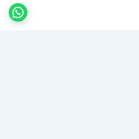
اتصل بنا
شركة صيانة أفران
متخصصون في تنظيف وصيانة جميع أنواع الأفران والبوتاجازات
(الغاز والكهرباء). إزالة الدهون المستعصية، تصليح الأعطال،
كشف تسربات الغاز، وتوفير قطع غيار أصلية لضمان عمل
أجهزتكم بكفاءة وأمان.