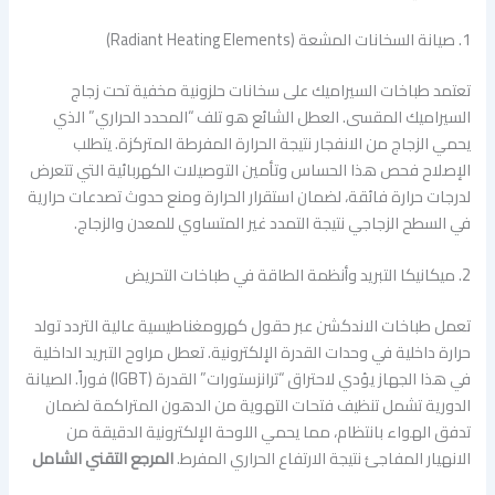
1. صيانة السخانات المشعة (Radiant Heating Elements)
تعتمد طباخات السيراميك على سخانات حلزونية مخفية تحت زجاج
السيراميك المقسى. العطل الشائع هو تلف “المحدد الحراري” الذي
يحمي الزجاج من الانفجار نتيجة الحرارة المفرطة المتركزة. يتطلب
الإصلاح فحص هذا الحساس وتأمين التوصيلات الكهربائية التي تتعرض
لدرجات حرارة فائقة، لضمان استقرار الحرارة ومنع حدوث تصدعات حرارية
في السطح الزجاجي نتيجة التمدد غير المتساوي للمعدن والزجاج.
2. ميكانيكا التبريد وأنظمة الطاقة في طباخات التحريض
تعمل طباخات الاندكشن عبر حقول كهرومغناطيسية عالية التردد تولد
حرارة داخلية في وحدات القدرة الإلكترونية. تعطل مراوح التبريد الداخلية
في هذا الجهاز يؤدي لاحتراق “ترانزستورات” القدرة (IGBT) فوراً. الصيانة
الدورية تشمل تنظيف فتحات التهوية من الدهون المتراكمة لضمان
تدفق الهواء بانتظام، مما يحمي اللوحة الإلكترونية الدقيقة من
الانهيار المفاجئ نتيجة الارتفاع الحراري المفرط.
المرجع التقني الشامل