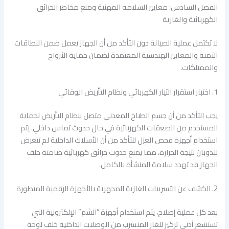
الفصل السادس: معايير السلامة المهنية ومنع مخاطر الحرائق
الكهربائية والغازية
لا تكتمل عملية الصيانة دون التأكد من أن الجهاز يعمل ضمن النطاقات
الآمنة والمعايير الهندسية المعتمدة لضمان حماية الأرواح
والممتلكات.
1. اختبار استقرار التيار الكهربائي ونظام التأريض الوقائي
يجب التأكد من أن جسم الطباخ المعدني متصل بنظام التأريض لحماية
المستخدم من الصعقات الكهربائية في حال حدوث تماس داخلي. يتم
استخدام أجهزة فحص العزل للتأكد من أن الأسلاك الداخلية لم تتعرض
للذوبان نتيجة الحرارة، مما يمنع حدوث حرائق كهربائية صامتة خلف
الجهاز قد تهدد سلامة المنشأة بالكامل.
2. الكشف عن التسريبات الغازية المجهرية بالأجهزة الرقمية المتطورة
بعد كل عملية إصلاح، يتم استخدام أجهزة “الشم” الإلكترونية التي
تستشعر أدنى تركيز للغاز المتسرب من الوصلات الداخلية خلف لوحة