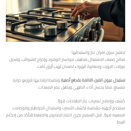
تصليح عيون افران غاز واستبدالها
نعالج ضعف الاشتعال بتنظيف مواسير الوقود وإخراج الشوائب، وتبديل
نوزلات البورث ومعايرة الهواء لضمان لهب أزرق ثابت.
نستبدل عيون الفرن التالفة بقطع أصلية
ونضبط ارتفاعها لتوزيع حرارة
متساوٍ، مما يحسن أداء الطهي ويطيل عمر المعدات.
كشف وإصلاح تسربات غاز الطباخات فورًا
نستخدم أجهزة حسّاسة لكشف التسرب واستبدال الخراطيم والوصلات
المعيبة فورًا. قبل التسليم نجري اختبار الصابون والضغط للتأكد من إحكام
الربط.