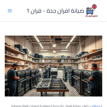
خطي
لى
صيانة افران جدة - فران 1
لمحتوى
خدماتنا
»
خبراء صيانة افران غاز بجدة | معالجة تسربات الغاز وصيانة