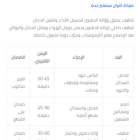
صيانة افران سمفير جدة
تنظيف عميق وإزالة الدهون لتحسين الأداء وتقليل الدخان
تنظيف داخلي لإزالة الدهون يحسن دوران الهواء ويقلل الدخان والروائح.
بعد الإصلاح نعاير الثرموستات ونجرّب دورة تشغيل كاملة.
الزمن
البند
الإجراء
الضمان
التقريبي
فحص
قياس جهد
30-45
تقرير
السخان
ومقاومة وتنظيف
دقيقة
مكتوب
والجهد
وصلات
تايمر
ضمان
فحص واستبدال
45-90
ومفاتيح
على
بقطع أصلية
دقيقة
التشغيل
القطع
تنظيف
إزالة دهون واختبار
30-60
ضمان