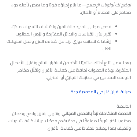
نوضح لك أولويات الإصلاح
—ما يلزم إجراؤه فورًا وما يمكن تأجيله دون
مخاطر على الطعام أو الأمان.
فحص مجاني لتحديد حالة الفرن واكتشاف التسربات مبكرًا.
تقرير يبيّن القياسات والبدائل المقترحة والزمن المطلوب.
إرشادات لتنظيف دورِي تزيد من كفاءة الفرن وتقلل استهلاك
الغاز.
بعد العمل نتابع أدائك هاتفيًا للتأكد من استقرار النتائج وتقليل الأعطال
المتكررة. بهذه الخطوات تحافظ على كفاءة الأفران وتقلّل مخاطر
التوقف المفاجئ في مطبخك التجاري أو المنزلي.
صيانة افران غاز حي المحمدية جدة
الخلاصة
الخدمة المتكاملة تبدأ بالفحص المجاني
وتنتهي بتقرير واضح وضمان
مكتوب. اختر شريكًا موثوقًا في جدة يقدم فحصًا سريعًا، كشف تسربات،
وتنظيف بعد الإصلاح للحفاظ على كفاءة الأفران.