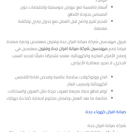
أسعار تنافسية مع عروض موسمية وتخفيضات دون
المساس بجودة القطع.
تقديم تقرير واضح قبل العمل مع جدول زمني وتكلفة
مفصلة.
فريق مهندسين شركة صيانة افران جدة وفنيين معتمدين وخبرة ممتدة
فرقنا تضم
مهندسين شركة صيانة افران جدة وفنيين
معتمدين في
إصلاح الأفران الغازية والكهربائية. نعتمد تشخيصًا دقيقًا لتحديد السبب
الجذري، لا مجرد معالجة الأعراض.
اتباع بروتوكولات سلامة عالمية وفحص نقاط التلامس
الكهربائية وتسريب الغاز.
توفر قطع بديلة سريعة لعيوب حرجة مثل العيون والسخانات.
متابعة ما بعد العمل وضمان مختوم لحماية كفاءة جهازك.
صيانة افران كهرباء جدة
شركة صيانة افران جدة