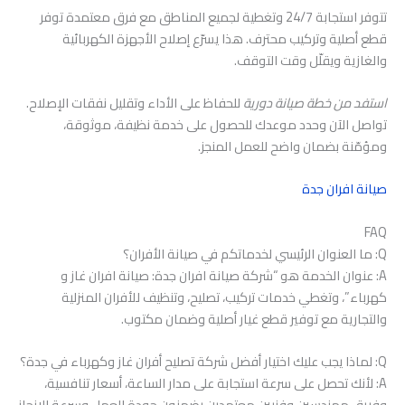
تتوفر استجابة 24/7 وتغطية لجميع المناطق مع فرق معتمدة توفر
قطع أصلية وتركيب محترف. هذا يسرّع إصلاح الأجهزة الكهربائية
والغازية ويقلّل وقت التوقف.
استفد من خطة صيانة دورية
للحفاظ على الأداء وتقليل نفقات الإصلاح.
تواصل الآن وحدد موعدك للحصول على خدمة نظيفة، موثوقة،
ومؤمّنة بضمان واضح للعمل المنجز.
صيانة افران جدة
FAQ
Q: ما العنوان الرئيسي لخدماتكم في صيانة الأفران؟
A: عنوان الخدمة هو “شركة صيانة افران جدة: صيانة افران غاز و
كهرباء”، وتغطي خدمات تركيب، تصليح، وتنظيف للأفران المنزلية
والتجارية مع توفير قطع غيار أصلية وضمان مكتوب.
Q: لماذا يجب عليك اختيار أفضل شركة تصليح أفران غاز وكهرباء في جدة؟
A: لأنك تحصل على سرعة استجابة على مدار الساعة، أسعار تنافسية،
وفريق مهندسين وفنيين معتمدين يضمنون جودة العمل وسرعة الإنجاز