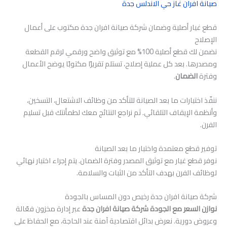
صيانة افران غاز حي الاندلس جدة
قطع غيار أصلية وضمان شركة صيانة افران جدة مكتوب على أعمال
الإصلاح
نضمن لك قطع أصلية 100% مع توثيق واضح ورقمي لرقم القطعة
ومصدرها. بعد كل عملية إصلاح، تستلم تقريرًا مكتوبًا يوضح الأعمال
وفترة
الضمان
.
ننفّذ اختبارات ما بعد الصيانة للتأكد من وظائف الاشتعال، التسخين،
وأنظمة الإيقاف التلقائي. ثم نراجع النتائج معك لطمأنتك قبل تسليم
الفرن.
توفير قطع معتمدة واختبار ما بعد الصيانة
نوفر قطع غيار مع توثيق المصدر وفترة الضمان. يتم إجراء اختبار نهائي
لوظائف الفرن بهدف التأكد من الثبات والسلامة.
شركة صيانة افران جدة رخيص دون المساس بالجودة
نوازن السعر مع الجودة
شركة صيانة افران جدة
عبر إدارة مخزون فعّالة
وعروض دورية. نعرض بدائل اقتصادية آمنة عند الحاجة، مع الحفاظ على