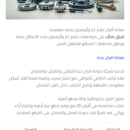
صيانة أفران جليم غاز وأريستون بخبرة معتمدة
فريق مدرّب
على مواصفات جليم غاز وأريستون يحدد الأعطال بدقة
ويطبق مخططات المصنّع للتشغيل الآمن.
صيانة افران جدة
خدمة شركة صيانة افران جدة أفراتيلي والتركيب والضمان
ننفذ تركيب احترافي لأفراتيلي مع اختبار تسريب وضبط ضغط الغاز. تُسجّل
معلومات القطعة وتاريخ التركيب داخل كتيب الضمان.
تصليح افران غاز إيطالية والبّا بقطع أصلية
خبرات متخصصة في أفران البّا مع توفير قطع غيار أصلية واختبار أداء
نهائي. نعد تقريرًا يثبت جودة العمل والضمان على القطع المنفذة.
الماركة
الخدمة المقدمة
الضمان