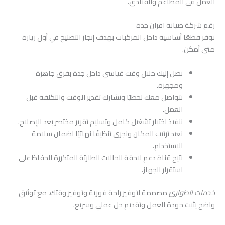
العمل في المطاعم والفنادق.
رقم شركة صيانة افران جدة
نوفر قطعًا أساسية داخل المركبات بهدف إنجاز التصليح في أول زيارة
متى أمكن.
نصل إليك خلال وقت قياسي داخل جدة بفرق جاهزة
ومجهزة.
نتواصل معك لحظيًا ونشارك تقدير الوقت والتكلفة قبل
العمل.
ننفيذ اختبار تشغيل كامل وتسليم تقرير مختصر بعد الإصلاح.
نعيد ترتيب المكان ونجري تنظيفًا نهائيًا لضمان سلامة
الاستخدام.
نتيح قناة دعم لاحقة للحالات الطارئة المتكررة للحفاظ على
استقرار الجهاز.
خدمات الطوارئ
مصممة لتوفير راحة فورية وتوفير وقتك، مع توثيق
واضح يثبت جودة العمل وتقديم حل عملي وسريع.