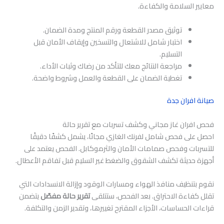
معايير السلامة والكفاءة.
توثيق مصدر القطعة ورقم المنتج ومدة الضمان.
اختبار شامل للاشتعال والتسخين وإيقاف الأمان قبل
التسليم.
مراجعة النتائج معك للتأكد من رضاك وثبات الأداء.
تغطية الضمان على القطعة والعمل وشروط واضحة.
صيانة افران جدة
فحص افران غاز مجاني وكشف تسربات مع تقرير حالة
احصل على فحص شامل لفرنك الغازي مجانًا، يشمل كشفًا دقيقًا
للتسربات وفحص صمامات الأمان والثرموكابل. الفحص يعتمد على
أجهزة حديثة تكشف الشقوق والضغط غير السليم قبل تفاقم الأعطال.
نقوم بتنظيف منافذ الهواء ومسارات الوقود وإزالة الانسدادات التي
تقلل كفاءة الاحتراق. بعد الفحص، ستتلقى
تقرير حالة مفصّل
يتضمن
قراءات الحساسات، الأجزاء المقترح تغييرها، وتقدير الزمن والتكلفة.