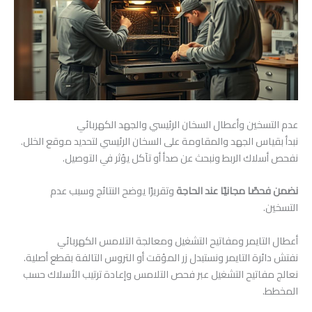
عدم التسخين وأعطال السخان الرئيسي والجهد الكهربائي
نبدأ بقياس الجهد والمقاومة على السخان الرئيسي لتحديد موقع الخلل.
نفحص أسلاك الربط ونبحث عن صدأ أو تآكل يؤثر في التوصيل.
نضمن فحصًا مجانيًا عند الحاجة
وتقريرًا يوضح النتائج وسبب عدم
التسخين.
أعطال التايمر ومفاتيح التشغيل ومعالجة التلامس الكهربائي
نفتش دائرة التايمر ونستبدل زر المؤقت أو التروس التالفة بقطع أصلية.
نعالج مفاتيح التشغيل عبر فحص التلامس وإعادة ترتيب الأسلاك حسب
المخطط.