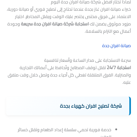
لماذا تختار أفضل شركة صيانة افران جدة اليوم
خبراء صيانة افران غاز بجدة عندما تحتاج إلى تصليح فوري أو صيانة دورية،
الاعتماد على فريق مختص يختصر عليك الوقت ويقلل المخاطر. اختيار
مزود موثوق يضمن لك
استجابة شركة صيانة افران جدة سريعة
وجودة
أعمال مع التزام بالسلامة.
صيانة افران جدة
سرعة الاستجابة على مدار الساعة وأسعار تنافسية
استجابة 24/7
تقلل توقف المطابخ وتُحافظ على أعمالك التجارية
والمنزلية. الفرق المتنقلة تغطي كل أحياء جدة وتصل خلال وقت متفق
عليه.
شركة تصليح افران كهرباء بجدة
خدمة فورية تحمي سلسلة إعداد الطعام وتقلل خسائر
الوقت.