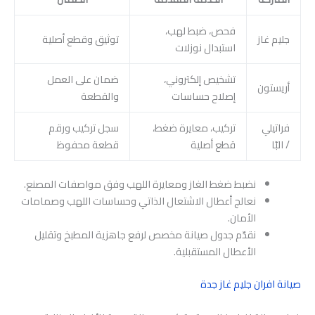
فحص، ضبط لهب،
جليم غاز
توثيق وقطع أصلية
استبدال نوزلات
تشخيص إلكتروني،
ضمان على العمل
أريستون
إصلاح حساسات
والقطعة
فراتيلي
تركيب، معايرة ضغط،
سجل تركيب ورقم
/ البّا
قطع أصلية
قطعة محفوظ
نضبط ضغط الغاز ومعايرة اللهب وفق مواصفات المصنع.
نعالج أعطال الاشتعال الذاتي وحساسات اللهب وصمامات
الأمان.
نقدّم جدول صيانة مخصص لرفع جاهزية المطبخ وتقليل
الأعطال المستقبلية.
صيانة افران جليم غاز جدة