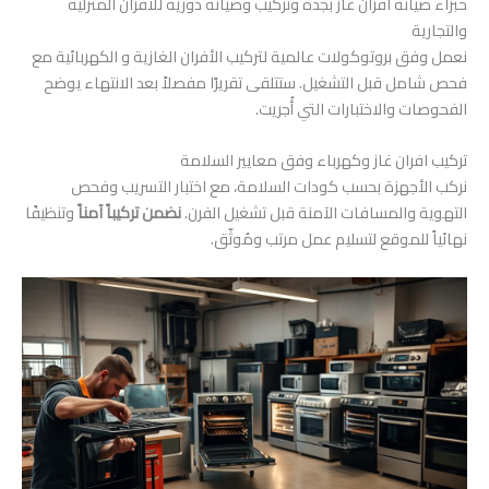
خبراء صيانة افران غاز بجدة وتركيب وصيانة دورية للأفران المنزلية
والتجارية
نعمل وفق بروتوكولات عالمية لتركيب الأفران الغازية و الكهربائية مع
فحص شامل قبل التشغيل. ستتلقى تقريرًا مفصلاً بعد الانتهاء يوضح
الفحوصات والاختبارات التي أُجريت.
تركيب افران غاز وكهرباء وفق معايير السلامة
نركب الأجهزة بحسب كودات السلامة، مع اختبار التسريب وفحص
التهوية والمسافات الآمنة قبل تشغيل الفرن.
نضمن تركيباً آمناً
وتنظيفًا
نهائياً للموقع لتسليم عمل مرتب ومُوثّق.