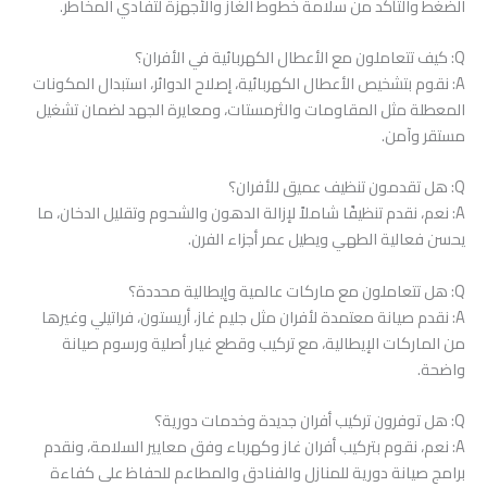
الضغط والتأكد من سلامة خطوط الغاز والأجهزة لتفادي المخاطر.
Q: كيف تتعاملون مع الأعطال الكهربائية في الأفران؟
A: نقوم بتشخيص الأعطال الكهربائية، إصلاح الدوائر، استبدال المكونات
المعطلة مثل المقاومات والثرمستات، ومعايرة الجهد لضمان تشغيل
مستقر وآمن.
Q: هل تقدمون تنظيف عميق للأفران؟
A: نعم، نقدم تنظيفًا شاملاً لإزالة الدهون والشحوم وتقليل الدخان، ما
يحسن فعالية الطهي ويطيل عمر أجزاء الفرن.
Q: هل تتعاملون مع ماركات عالمية وإيطالية محددة؟
A: نقدم صيانة معتمدة لأفران مثل جليم غاز، أريستون، فراتيلي وغيرها
من الماركات الإيطالية، مع تركيب وقطع غيار أصلية ورسوم صيانة
واضحة.
Q: هل توفرون تركيب أفران جديدة وخدمات دورية؟
A: نعم، نقوم بتركيب أفران غاز وكهرباء وفق معايير السلامة، ونقدم
برامج صيانة دورية للمنازل والفنادق والمطاعم للحفاظ على كفاءة