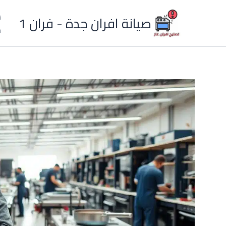
خطي
ش
صيانة افران جدة - فران 1
لى
م
لمحتوى