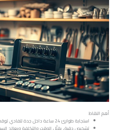
أهم النقاط
استجابة طوارئ 24 ساعة داخل جدة لتفادي توقف مطبخك.
تشخيص دقيق يقلّل الوقت والتكلفة ويعالج السب