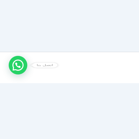
اتصل بنا
شركة صيانة أفران
متخصصون في تنظيف وصيانة جميع أنواع الأفران والبوتاجازات
(الغاز والكهرباء). إزالة الدهون المستعصية، تصليح الأعطال،