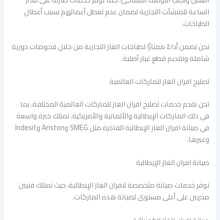
الساعة للمنشآت التجارية لضمان عدم تعطل أعمالهم بسبب أعطال
الطباخات.
نحن نضمن أداءً ممتازًا لطباخات الغاز التجارية من خلال فحوصات دورية
شاملة وتقديم قطع غيار أصلية.
تصليح افران الغاز للماركات العالمية
نحن نقدم خدمات تصليح افران الغاز للماركات العالمية المختلفة، بما
في ذلك الماركات الإيطالية والألمانية والأمريكية. نمتلك خبرة واسعة
في صيانة افران الغاز الإيطالية الفاخرة مثل SMEG وAriston وIndesit
وغيرها.
صيانة افران الغاز الإيطالية
نوفر خدمات صيانة متخصصة لافران الغاز الإيطالية، حيث نمتلك فنيين
مدربين على أعلى مستوى لصيانة هذه الماركات.