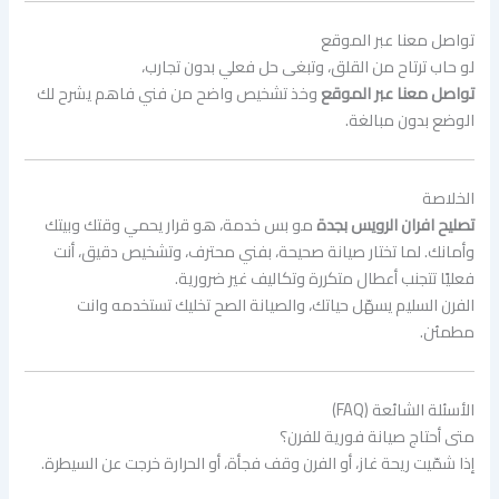
تواصل معنا عبر الموقع
لو حاب ترتاح من القلق، وتبغى حل فعلي بدون تجارب،
تواصل معنا عبر الموقع
وخذ تشخيص واضح من فني فاهم يشرح لك
الوضع بدون مبالغة.
الخلاصة
تصليح افران الرويس بجدة
مو بس خدمة، هو قرار يحمي وقتك وبيتك
وأمانك. لما تختار صيانة صحيحة، بفني محترف، وتشخيص دقيق، أنت
فعليًا تتجنب أعطال متكررة وتكاليف غير ضرورية.
الفرن السليم يسهّل حياتك، والصيانة الصح تخليك تستخدمه وانت
مطمئن.
الأسئلة الشائعة (FAQ)
متى أحتاج صيانة فورية للفرن؟
إذا شمّيت ريحة غاز، أو الفرن وقف فجأة، أو الحرارة خرجت عن السيطرة.