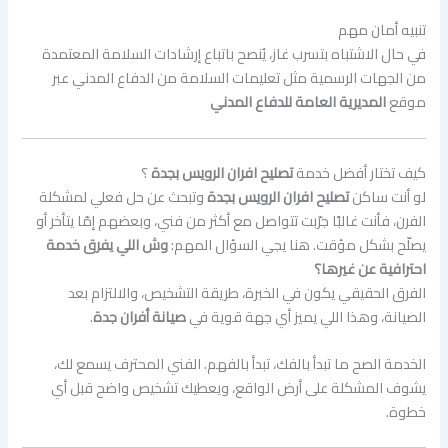
تنبيه أمان مهم
في حال الاشتباه بتسرب غاز، يُنصح باتباع إرشادات السلامة المعتمدة
من الجهات الرسمية مثل تعليمات السلامة من الدفاع المدني عبر
موقع
المديرية العامة للدفاع المدني
كيف تختار أفضل خدمة
تصليح افران الرويس بجدة
؟
لو أنت ساكن
تصليح افران الرويس بجدة
وتبحث عن حل فعلي لمشكلة
الفرن، فأنت غالبًا جرّبت تتواصل مع أكثر من فني، وبعضهم إمّا يتأخر أو
يصلّح بشكل مؤقت. هنا يجي السؤال المهم:
وش اللي يفرق خدمة
احترافية عن غيرها؟
الفرق الحقيقي يكون في الخبرة، طريقة التشخيص، والالتزام بعد
الصيانة، وهذا اللي يميز أي جهة قوية في
صيانة أفران جدة
.
الخدمة الصح ما تبدأ بالفك، تبدأ بالفهم. الفني المحترف يسمع لك،
يشوف المشكلة على أرض الواقع، ويعطيك تشخيص واضح قبل أي
خطوة.