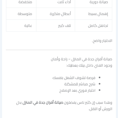
صيانة دورية
أداء ثابت
منخفضة
إهمال بسيط
أعطال متكررة
متوسطة
تجاهل كامل
تلف كبير
عالية
الاختيار واضح.
صيانة أفران جدة في المنزل – راحة وأمان
وجود الفني داخل بيتك يعطيك:
فرصة تشوف الشغل بنفسك
شرح مباشر للمشكلة
اختبار فوري بعد الإصلاح
وهذا سبب إن كثير ناس يفضلون
صيانة أفران جدة في المنزل
بدل
الورش أو النقل.