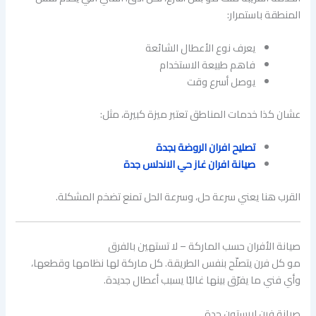
المنطقة باستمرار:
يعرف نوع الأعطال الشائعة
فاهم طبيعة الاستخدام
يوصل أسرع وقت
عشان كذا خدمات المناطق تعتبر ميزة كبيرة، مثل:
تصليح افران الروضة بجدة
صيانة افران غاز حي الاندلس جدة
القرب هنا يعني سرعة حل، وسرعة الحل تمنع تضخم المشكلة.
صيانة الأفران حسب الماركة – لا تستهين بالفرق
مو كل فرن يتصلّح بنفس الطريقة. كل ماركة لها نظامها وقطعها،
وأي فني ما يفرّق بينها غالبًا يسبب أعطال جديدة.
صيانة فرن اريستون جدة