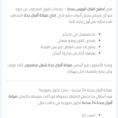
فني
تصليح افران الرويس بجدة
– علامات تفرق المحترف عن غيره
مو أي شخص يحمل أدوات يصير فني.
فني صيانة أفران جدة
المحترف
تقدر تميّزه من أول زيارة، لأنه:
ما يستعجل في الحكم
يفحص الفرن وهو شغال
يشرح لك سبب العطل مو بس النتيجة
يعطيك أكثر من خيار إذا أمكن
وهذا الأسلوب هو أساس
صيانة أفران جدة شغل مضمون
، لأنك تعرف
وش يصير بالضبط داخل جهازك.
صيانة أفران بجدة 24 ساعة – متى تكون ضرورية؟
فيه أعطال ما تحتمل الانتظار، خصوصًا لو كانت مرتبطة بالأمان.
صيانة
أفران بجدة 24 ساعة
تكون ضرورية في حالات مثل:
تسرب غاز