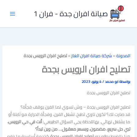
خطي
لى
صيانة افران جدة - فران 1
لمحتوى
المدونة
»
شركة صيانة افران الغاز
»
تصليح افران الرويس بجدة
تصليح افران الرويس بجدة
بواسطة
ابو محمد
/
4 يونيو، 2023
تصليح افران الرويس بجدة
تصليح افران الرويس بجدة – وش تسوي لما الفرن يوقف فجأة؟
قد صارت لك؟ تكون ناوي تطبخ، تشغل الفرن، وفجأة الحرارة مو ثابتة أو
ما يشتغل نهائي. بهاللحظة يجي السؤال الطبيعي:
أنت في حي الرويس،
تبي حل سريع، مضمون، وبسعر معقول… من وين تبدأ؟
هنا بالضبط يطلع دور
تصليح افران الرويس بجدة
كخدمة أساسية ما ينفع