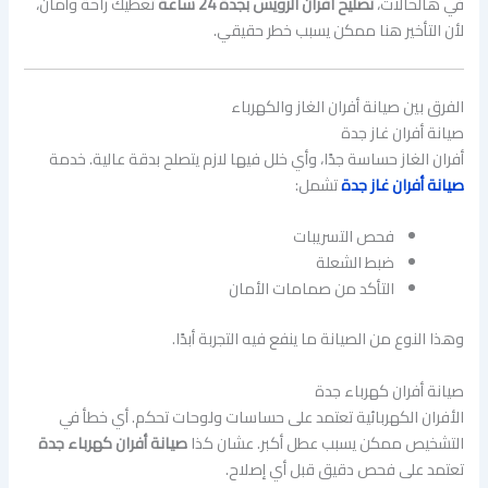
في هالحالات،
تصليح افران الرويس بجدة
24 ساعة
تعطيك راحة وأمان،
لأن التأخير هنا ممكن يسبب خطر حقيقي.
الفرق بين صيانة أفران الغاز والكهرباء
صيانة أفران غاز جدة
أفران الغاز حساسة جدًا، وأي خلل فيها لازم يتصلح بدقة عالية. خدمة
صيانة أفران غاز جدة
تشمل:
فحص التسريبات
ضبط الشعلة
التأكد من صمامات الأمان
وهذا النوع من الصيانة ما ينفع فيه التجربة أبدًا.
صيانة أفران كهرباء جدة
الأفران الكهربائية تعتمد على حساسات ولوحات تحكم. أي خطأ في
التشخيص ممكن يسبب عطل أكبر. عشان كذا
صيانة أفران كهرباء جدة
تعتمد على فحص دقيق قبل أي إصلاح.