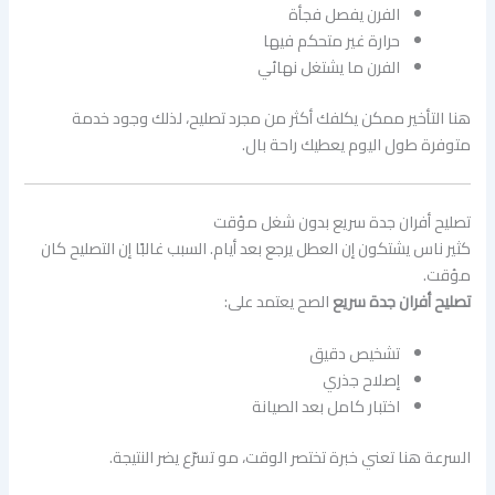
الفرن يفصل فجأة
حرارة غير متحكم فيها
الفرن ما يشتغل نهائي
هنا التأخير ممكن يكلفك أكثر من مجرد تصليح، لذلك وجود خدمة
متوفرة طول اليوم يعطيك راحة بال.
تصليح أفران جدة سريع بدون شغل مؤقت
كثير ناس يشتكون إن العطل يرجع بعد أيام. السبب غالبًا إن التصليح كان
مؤقت.
تصليح أفران جدة سريع
الصح يعتمد على:
تشخيص دقيق
إصلاح جذري
اختبار كامل بعد الصيانة
السرعة هنا تعني خبرة تختصر الوقت، مو تسرّع يضر النتيجة.