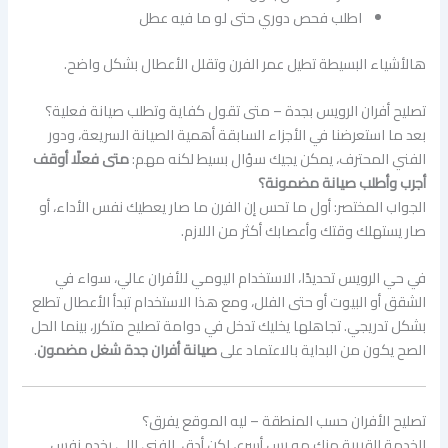
اطلب فحص دوري حتى لو ما فيه عطل
هالأشياء البسيطة تطيل عمر الفرن وتقلل الأعطال بشكل واضح.
تصليح أفران الرويس بجدة – متى تقول كفاية وتطلب صيانة فعلية؟
بعد ما استعرضنا في الأجزاء السابقة أهمية الصيانة السريعة، ودور
الفني المحترف، يمكن يجيك سؤال بسيط لكنه مهم:
متى فعلًا أوقف
أجرب وأطلب صيانة مضمونة؟
الجواب المختصر: أول ما تحس إن الفرن ما صار يعطيك نفس الأداء، أو
صار يستهلك وقتك وأعصابك أكثر من اللازم.
في حي الرويس تحديدًا، الاستخدام اليومي للأفران عالي، سواء في
الشقق أو البيوت أو حتى الفلل، ومع هذا الاستخدام تبدأ الأعطال تطلع
بشكل تدريجي. تجاهلها يخليك تدخل في دوامة تصليح متكرر، بينما الحل
الصح يكون من البداية بالاعتماد على
صيانة أفران جدة شغل مضمون
.
تصليح الأفران حسب المنطقة – ليه الموقع يفرق؟
الخدمة القريبة منك مو بس أسرع، لكن أدق. الفني اللي يخدم نفس